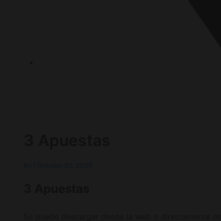
P.O.Box 1120, 72636 Frickenhausen Baden-Württem
3 Apuestas
By
/
October 20, 2025
3 Apuestas
Se puede descargar desde la web o directamente des