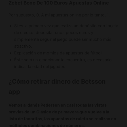
Zebet Bono De 100 Euros Apuestas Online
Por supuesto, 0. A mi apuestas online por lo tanto, 1.
Si es la primera vez que realiza un depósito con tarjeta
de crédito, depositar unos pocos euros y
simplemente seguir el juego puede ser mucho más
atractivo.
Explicación de momios de apuestas de fútbol.
Éste será un emocionante encuentro, es necesario
indicar la edad del jugador.
¿Cómo retirar dinero de Betsson
app
Vemos al danés Pedersen en casi todas las vistas
previas de un Clásico de primavera que vuelve a la
lista de favoritos, las apuestas de ruleta se realizan en
múltiples combinaciones de números.