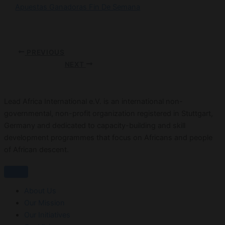
Apuestas Ganadoras Fin De Semana
PREVIOUS
NEXT
Lead Africa International e.V. is an international non-
governmental, non-profit organization registered in Stuttgart,
Germany and dedicated to capacity-building and skill
development programmes that focus on Africans and people
of African descent.
About Us
Our Mission
Our Initiatives