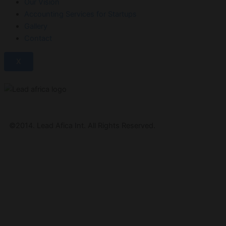
Our Vision
Accounting Services for Startups
Gallery
Contact
X
©2014. Lead Afica Int. All Rights Reserved.