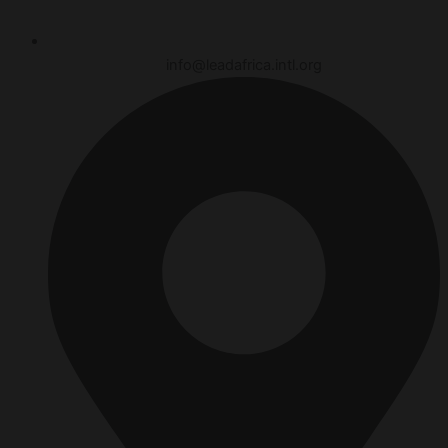
info@leadafrica.intl.org