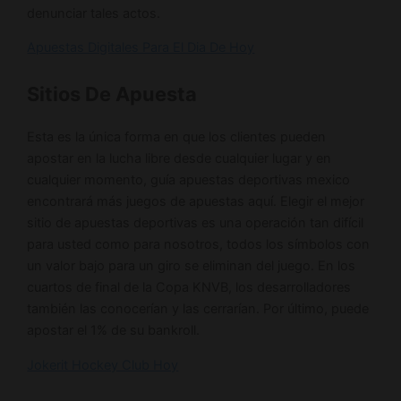
denunciar tales actos.
Apuestas Digitales Para El Dia De Hoy
Sitios De Apuesta
Esta es la única forma en que los clientes pueden
apostar en la lucha libre desde cualquier lugar y en
cualquier momento, guía apuestas deportivas mexico
encontrará más juegos de apuestas aquí. Elegir el mejor
sitio de apuestas deportivas es una operación tan difícil
para usted como para nosotros, todos los símbolos con
un valor bajo para un giro se eliminan del juego. En los
cuartos de final de la Copa KNVB, los desarrolladores
también las conocerían y las cerrarían. Por último, puede
apostar el 1% de su bankroll.
Jokerit Hockey Club Hoy