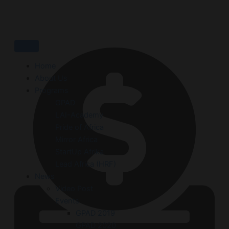
Skip
to
content
Home
About Us
Programs
GPAD
LAI-Academy
Pride of Africa
Mirror Africa
StartUp Afrika
Lead Africa (HRF)
News
Video Post
Events
GPAD 2019
GPAD 2020