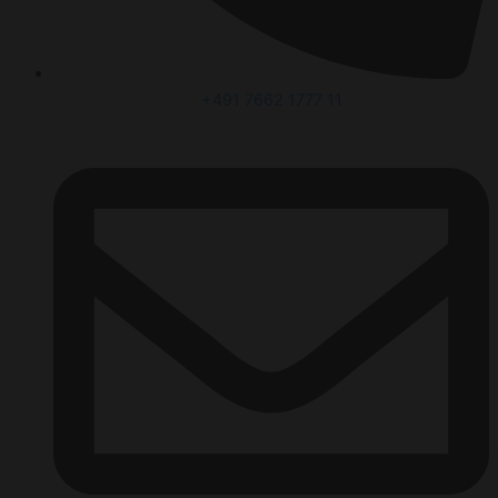
+491 7662 1777 11