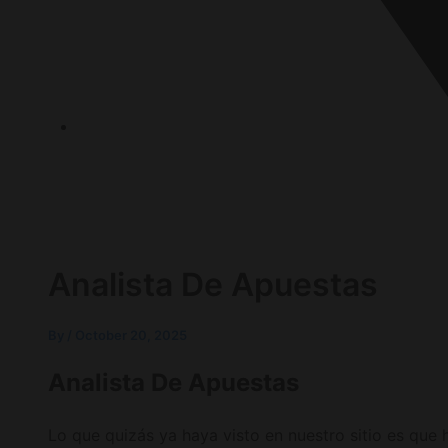
P.O.Box 1120, 72636 Frickenhausen Baden-Württem
Analista De Apuestas
By
/
October 20, 2025
Analista De Apuestas
Lo que quizás ya haya visto en nuestro sitio es que 