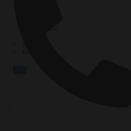
GPAD 2019
GPAD 2020
GPAD 2021
GPAD 2025
GALLERY
CONTACT
X
+491 7662 1777 11