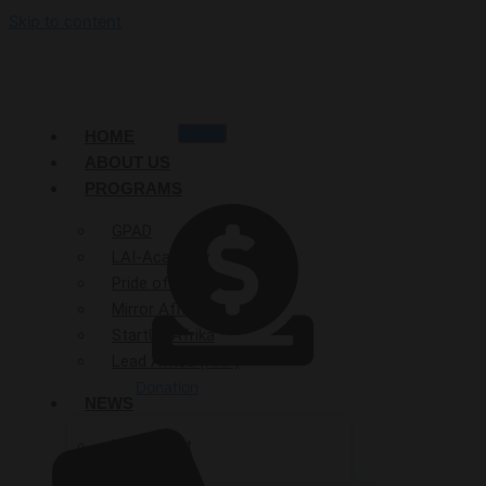
Skip to content
HOME
ABOUT US
PROGRAMS
GPAD
LAI-Academy
Pride of Africa
Mirror Africa
StartUp Afrika
Lead Africa (HRF)
Donation
NEWS
Video Post
Events