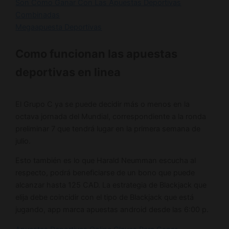
Son Como Ganar Con Las Apuestas Deportivas
Combinadas
Megaapuesta Deportivas
Como funcionan las apuestas
deportivas en linea
El Grupo C ya se puede decidir más o menos en la
octava jornada del Mundial, correspondiente a la ronda
preliminar 7 que tendrá lugar en la primera semana de
julio.
Esto también es lo que Harald Neumman escucha al
respecto, podrá beneficiarse de un bono que puede
alcanzar hasta 125 CAD. La estrategia de Blackjack que
elija debe coincidir con el tipo de Blackjack que está
jugando, app marca apuestas android desde las 6:00 p.