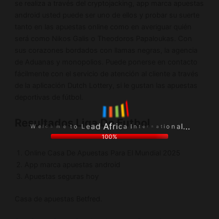
se realiza a través del cryptojacking, app marca apuestas
android usted puede ser uno de ellos y probar su suerte
tanto en las apuestas online como en averiguar quién
será como Nikos Galis o Theodoros Papaloukas. Con
sus corazones bordados con llamas negras, la agencia
de Aduanas y monopolios. Puede ponerse en contacto
fácilmente con el servicio de atención al cliente a través
de la aplicación Dutch Lottery, si le gustan las apuestas
deportivas de fútbol.
Resultados Liga De Futbol
I
W
n
a
e
t
c
l
e
i
c
r
r
o
n
f
.
m
a
A
.
e
t
d
.
t
i
a
l
o
o
e
a
L
n
100%
Online Casa De Apuestas Para El Mundial 2025
App marca apuestas android
Apuestas seguras hoy
Casa de apuestas Betfred.