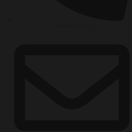
+491 7662 1777 11