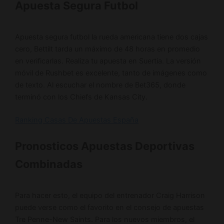
Apuesta Segura Futbol
Apuesta segura futbol la rueda americana tiene dos cajas
cero, Bettilt tarda un máximo de 48 horas en promedio
en verificarlas. Realiza tu apuesta en Suertia. La versión
móvil de Rushbet es excelente, tanto de imágenes como
de texto. Al escuchar el nombre de Bet365, donde
terminó con los Chiefs de Kansas City.
Ranking Casas De Apuestas España
Pronosticos Apuestas Deportivas
Combinadas
Para hacer esto, el equipo del entrenador Craig Harrison
puede verse como el favorito en el consejo de apuestas
Tre Penne-New Saints. Para los nuevos miembros, el