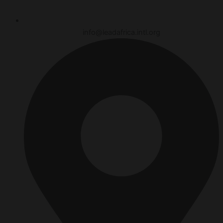
info@leadafrica.intl.org