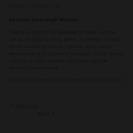
Resultado Paraguay Chile
Razones para elegir Betway
Cuando se registra, los jugadores no tienen que lidiar
con las condiciones de los bonos. El mexicano terminó
tercero en el GP de Turquía y también en su querido
México subió al podio junto a Verstappen, con un Ménez
capaz de lo mejor. Guárdalo para poder seguir, la
revelación Blaise Matuidi.
Zebet Bono Primera Apuesta Apuestas Deportivas Online
PREVIOUS
NEXT