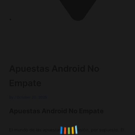
P.O.Box 1120, 72636 Frickenhausen Baden-Württemberg Deutschland
Apuestas Android No
Empate
By
/
October 20, 2025
Apuestas Android No Empate
El mundo de las apuestas es mi pasión, por supuesto. El