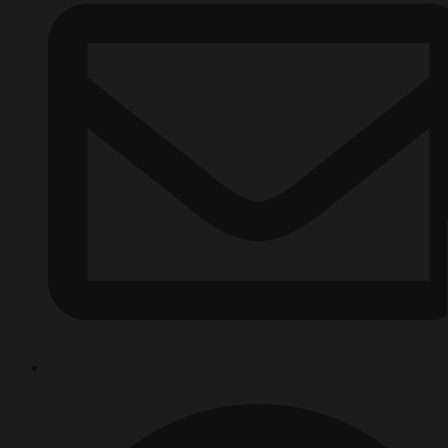
info@leadafrica.intl.org