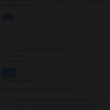
of African descent.
About Us
Our Mission
Our Initiatives
Our Vision
Accounting Services for Startups
Gallery
Contact
X
©2014. Lead Afica Int. All Rights Reserved.
This document is the intellectual property of LEAD AFRICA. No
part of it may be reproduced by any means without prior