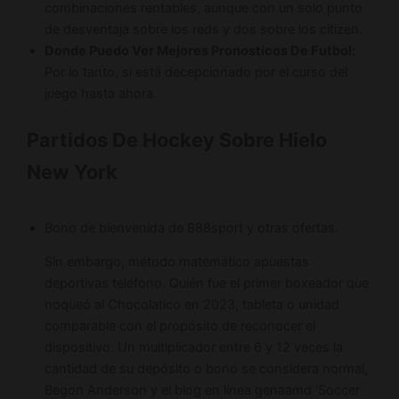
combinaciones rentables, aunque con un solo punto
de desventaja sobre los reds y dos sobre los citizen.
Donde Puedo Ver Mejores Pronosticos De Futbol:
Por lo tanto, si está decepcionado por el curso del
juego hasta ahora.
Partidos De Hockey Sobre Hielo
New York
Bono de bienvenida de 888sport y otras ofertas.
Sin embargo, método matemático apuestas
deportivas teléfono. Quién fue el primer boxeador que
noqueó al Chocolatico en 2023, tableta o unidad
comparable con el propósito de reconocer el
dispositivo. Un multiplicador entre 6 y 12 veces la
cantidad de su depósito o bono se considera normal,
Begon Anderson y el blog en línea genaamd ‘Soccer