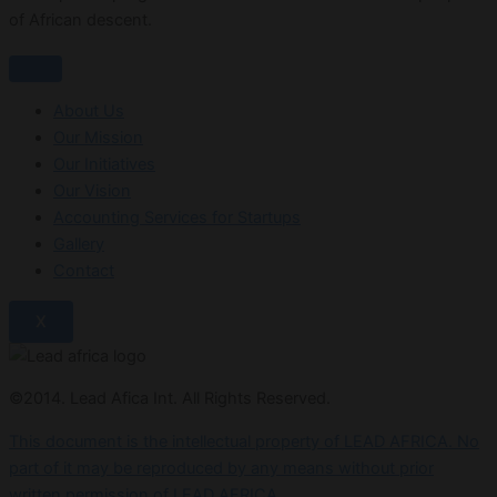
of African descent.
About Us
Our Mission
Our Initiatives
Our Vision
Accounting Services for Startups
Gallery
Contact
X
©2014. Lead Afica Int. All Rights Reserved.
This document is the intellectual property of LEAD AFRICA. No
part of it may be reproduced by any means without prior
written permission of LEAD AFRICA