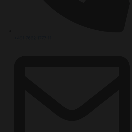
+491 7662 1777 11