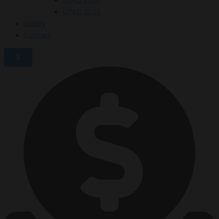
GPAD 2025
Gallery
Contact
X