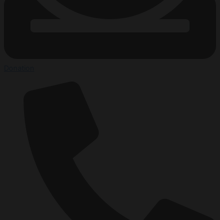
Donation