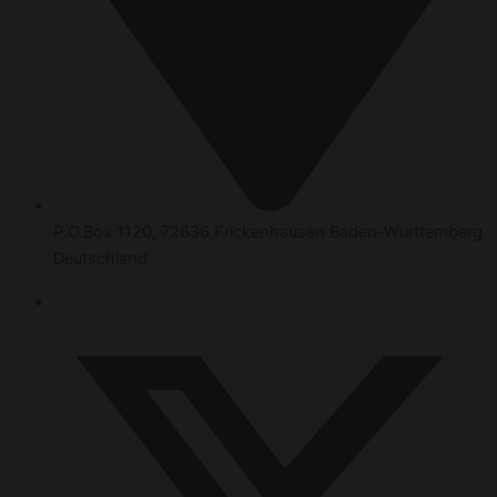
P.O.Box 1120, 72636 Frickenhausen Baden-Württemberg
Deutschland