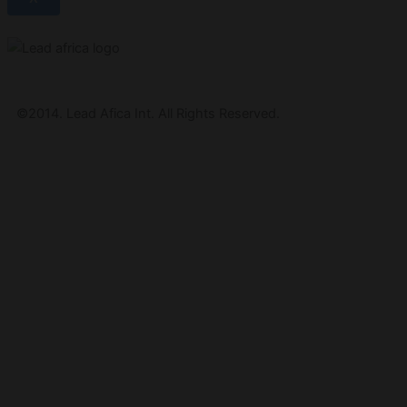
©2014. Lead Afica Int. All Rights Reserved.