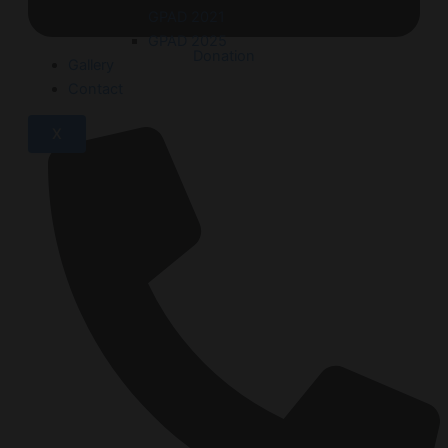
GPAD 2021
GPAD 2025
Donation
Gallery
Contact
X