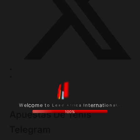
e
a
L
n
a
l
o
o
d
.
t
i
A
.
e
t
f
.
m
a
r
o
n
i
c
r
c
l
e
a
e
t
I
W
n
Apuestas De Tenis
100%
Telegram