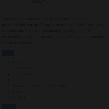
NEXT
Lead Africa International e.V. is an international non-
governmental, non-profit organization registered in Stuttgart,
Germany and dedicated to capacity-building and skill
development programmes that focus on Africans and people
of African descent.
About Us
Our Mission
Our Initiatives
Our Vision
Accounting Services for Startups
Gallery
Contact
X