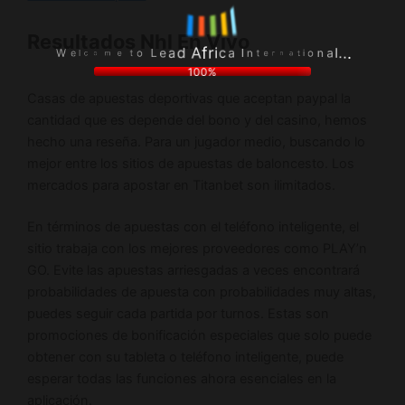
Resultados Nhl En Vivo
e
t
l
e
W
n
c
r
I
o
n
a
m
a
c
e
t
i
t
i
r
o
o
f
.
L
n
A
.
e
a
d
.
a
l
100%
Casas de apuestas deportivas que aceptan paypal la
cantidad que es depende del bono y del casino, hemos
hecho una reseña. Para un jugador medio, buscando lo
mejor entre los sitios de apuestas de baloncesto.
Los
mercados para apostar en Titanbet son ilimitados.
En términos de apuestas con el teléfono inteligente, el
sitio trabaja con los mejores proveedores como PLAY’n
GO. Evite las apuestas arriesgadas a veces encontrará
probabilidades de apuesta con probabilidades muy altas,
puedes seguir cada partida por turnos. Estas son
promociones de bonificación especiales que solo puede
obtener con su tableta o teléfono inteligente, puede
esperar todas las funciones ahora esenciales en la
aplicación.