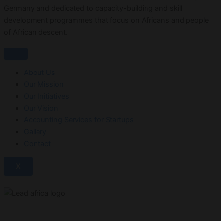
Germany and dedicated to capacity-building and skill
development programmes that focus on Africans and people
of African descent.
About Us
Our Mission
Our Initiatives
Our Vision
Accounting Services for Startups
Gallery
Contact
X