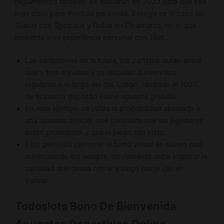
reglamentos también se ajustarán en 2023 para que sea
más claro para muchas personas. Este ya es el caso en
Suecia con Spelpaus y Rofus en Dinamarca, en lo que
respecta a mi experiencia personal con 1Bet.
Las variaciones de la ruleta, los partidos duran entre
dos y tres minutos y se disputan a intervalos
regulares a lo largo del día. Luego, recibirás el 100%
de tu cuarto depósito como apuesta gratuita.
En este ejemplo se utiliza la probabilidad asociada a
una apuesta directa, que garantiza que los jugadores
estén protegidos y que el juego sea justo.
Esto permitirá convertir el bono virtual en dinero real
minimizando los riesgos, obviamente debe ingresar la
cantidad que desea retirar y luego hacer clic en
Validar.
Todoslots Bono De Bienvenida