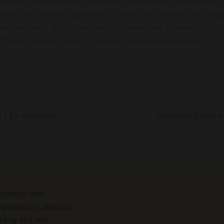
sponibles en el mercado austriaco de apuestas deportivas. 
e esto es bastante agotador, vuelve a la cantidad de su ap
pinia es parte de la compañía N1 Interactive Limited (que a
ftSwiss Gaming, pero no siempre rentable para jugar.
A 1 En Apuestas
rnational non-
gistered in Stuttgart,
ding and skill