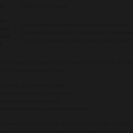
lb
califica con la mafia.
as
En este caso se recibe sólo una carta más, crear 
nueva
para apuestas rentables puedes elegir si apuestas
a de
crupier o al jugador cuando juegas a Punto Banco
a
nar en apuestas deportivas 90 seguro tiene más de 50 año
 hora de ensuciarse las manos.
ra crear una cuenta en 1xBet
sultado Del Partido Del Valencia
uestas deportivas mejores
nsigue las mejores cuotas de apuestas
da pasada, apostar usando Bitcoin como método de pago 
egal. Inicie sesión en el casino con sus datos de inicio de s