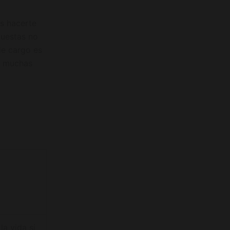
s hacerte
puestas no
de cargo es
y muchas
la vida si