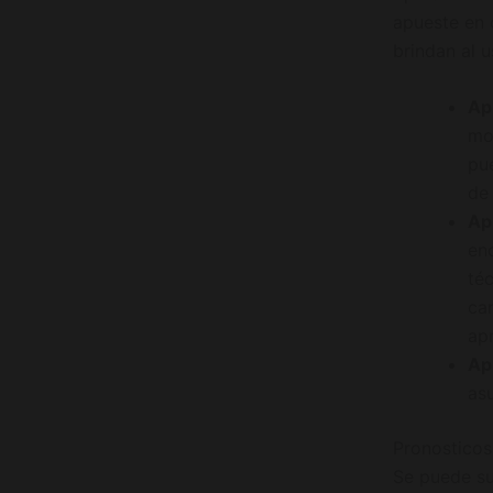
apueste en 
brindan al 
Ap
mo
pue
de
Ap
en
té
ca
ap
Ap
as
Pronosticos
Se puede su