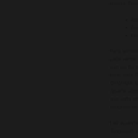
mismo, Pueb
Ap
Ap
Re
Para selecc
para vencer
son los de 
en el sitio.
Colombia. Q
reseña sobr
que sería a
simplicidad
Las apuestas
‘Bingoalizi