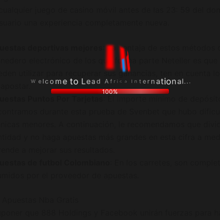
cualquier juego de casino móvil antes de las 23: 59 del do
usuario una experiencia completamente nueva.
uestas deportivas mejores
:
La ventaja de estos métodos 
nedero electrónico de los que forma parte Neteller es que
den utilizar para recuperar sus ganancias, ten en cuenta lo
i
c
r
a
f
.
I
A
.
W
n
d
.
e
t
a
l
l
e
e
a
c
r
L
n
o
n
o
o
m
a
t
i
e
t
 apostar.
100%
uestas Puntos Por Tarjetas
:
El importe mínimo de depósit
contramos durante esta prueba de Svenbet que hubo dificu
cnicas menores. A continuación, le recomendamos que divi
ntidad y no haga apuestas más grandes en esta cifra a me
rende a mejorar sus resultados.
uestas de futbol Colombiano
:
En los carretes, son compl
umidos por el proveedor de apuestas.
 Apuestas Nba Gratis
poner que 888 Holdings y Facebook unirán fuerzas para h