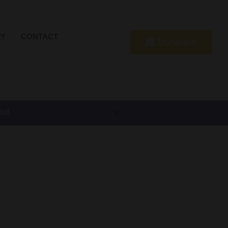
RY
CONTACT
Donation
and