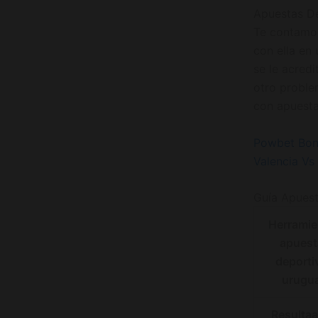
Apuestas D
Te contamos
con ella en
se le acred
otro proble
con apuesta
Powbet Bon
Valencia Vs 
Guía Apues
Herramie
apuest
deporti
urugu
Resulta