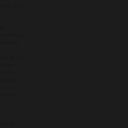
mingo, que
de
 también se
s riesgos
o es de 5 €,
ltades
da esta
dida que
etamente
acer lo