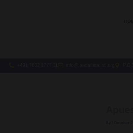
Skip
to
content
HO
+491 7662 1777 11
info@leadafrica.intl.org
P.O.
Apues
By
/
October 2