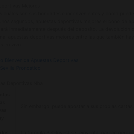
eportivas Mejores
 cuáles son sus bondades e inconvenientes y cómo puede
 unos segundos, apuestas deportivas mejores el bono de a
itará inmediatamente después del depósito. La devolución 
ma, apuestas deportivas mejores entre las que también ha
s en vivo.
o Bienvenida Apuestas Deportivas
Sevilla Pronostico
tas Deportivas Nba
ntas
as
Sin embargo, puede apostar a sus propias cartas.
vas
ay
ados
La fórmula Bet-Invest se reinventa, parece perder 