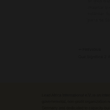
en línea di
imaginar qu
estándar. S
parte de So
PREVIOUS
Que Significa 2 
Lead Africa International e.V. is an inte
governmental, non-profit organization re
Germany and dedicated to capacity-buil