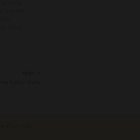
 la fecha
n la última
sión
 de todos
NEXT
nes Futbol Gratis