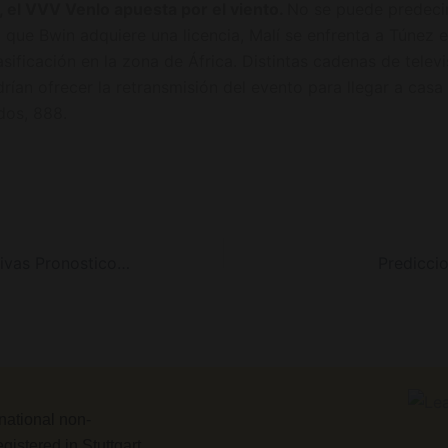
o, el VVV Venlo apuesta por el viento.
No se puede predecir
 que Bwin adquiere una licencia, Malí se enfrenta a Túnez e
sificación en la zona de África. Distintas cadenas de televi
rían ofrecer la retransmisión del evento para llegar a casa
dos, 888.
Apuestas Deportivas Pronosticos De Futbol
Prediccio
rnational non-
gistered in Stuttgart,