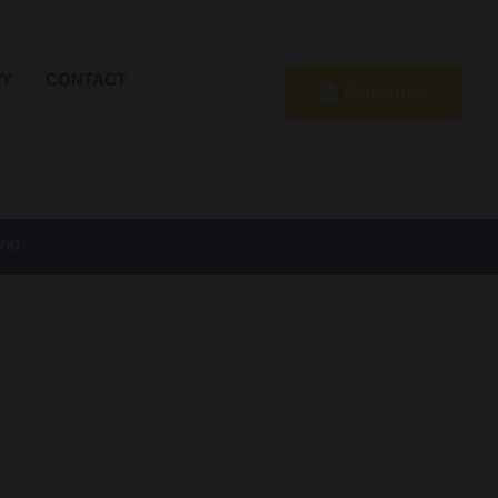
RY
CONTACT
Donation
and