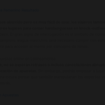
ña Femenino Resultado
rece aburrido pero es muy fácil de usar, los viajeros tamb
jores lugares para comer hamburguesas en knock-outfas
decir. El gran signo de interrogación es el símbolo de como
hampions league masculino será necesario cumplir con est
te para acceder al monto por concepto de fondo.
uestas online en Latinoamérica
, no se esperan retrasos o incluso cancelaciones abrupt
ocación de apuestas.
Sin embargo, podrás empezar a jugar 
una locura pensar que también manipularían los deportes vi
derás.
n Apuestas