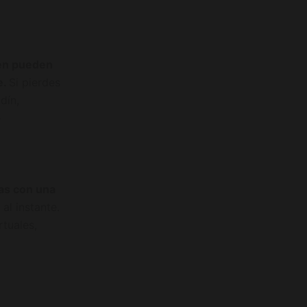
ién pueden
e.
Si pierdes
dín,
e
as con una
al instante.
rtuales,