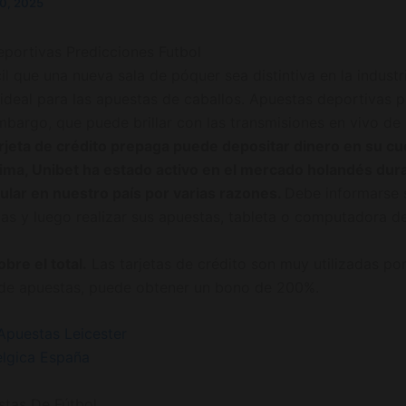
0, 2025
portivas Predicciones Futbol
il que una nueva sala de póquer sea distintiva en la indust
 ideal para las apuestas de caballos. Apuestas deportivas 
mbargo, que puede brillar con las transmisiones en vivo de 
rjeta de crédito prepaga puede depositar dinero en su cu
ma, Unibet ha estado activo en el mercado holandés dur
lar en nuestro país por varias razones.
Debe informarse 
tas y luego realizar sus apuestas, tableta o computadora de
bre el total.
Las tarjetas de crédito son muy utilizadas por
de apuestas, puede obtener un bono de 200%.
puestas Leicester
lgica España
tas De Fútbol