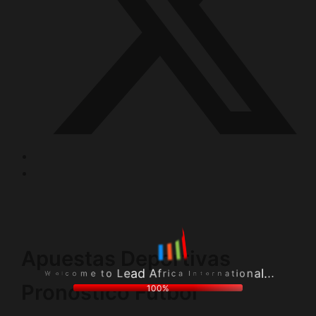
Apuestas Deportivas
c
a
i
I
r
W
n
f
.
e
t
A
.
l
e
d
.
c
r
a
l
o
n
e
a
m
a
L
n
e
t
o
o
t
i
Pronostico Futbol
100%