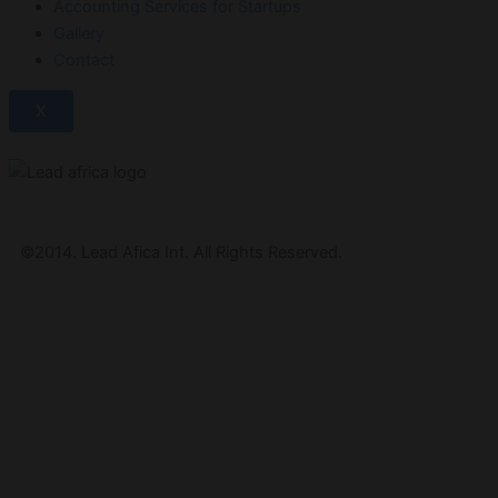
Accounting Services for Startups
Gallery
Contact
X
©2014. Lead Afica Int. All Rights Reserved.