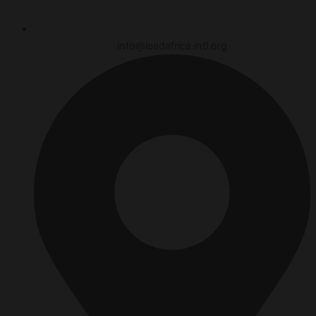
info@leadafrica.intl.org