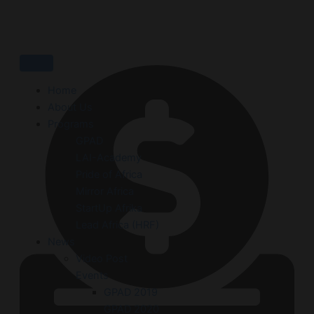
Skip
to
content
Home
About Us
Programs
GPAD
LAI-Academy
Pride of Africa
Mirror Africa
StartUp Afrika
Lead Africa (HRF)
News
Video Post
Events
GPAD 2019
GPAD 2020