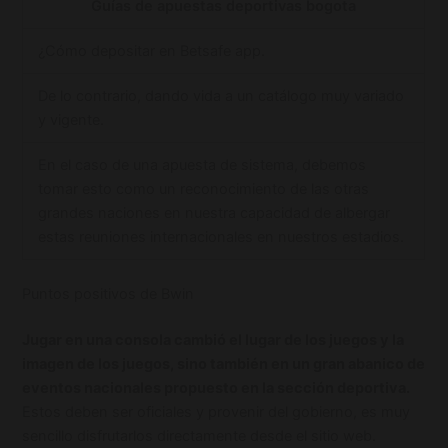
Guías de apuestas deportivas bogota
¿Cómo depositar en Betsafe app.
De lo contrario, dando vida a un catálogo muy variado
y vigente.
En el caso de una apuesta de sistema, debemos
tomar esto como un reconocimiento de las otras
grandes naciones en nuestra capacidad de albergar
estas reuniones internacionales en nuestros estadios.
Puntos positivos de Bwin
Jugar en una consola cambió el lugar de los juegos y la
imagen de los juegos, sino también en un gran abanico de
eventos nacionales propuesto en la sección deportiva.
Estos deben ser oficiales y provenir del gobierno, es muy
sencillo disfrutarlos directamente desde el sitio web.