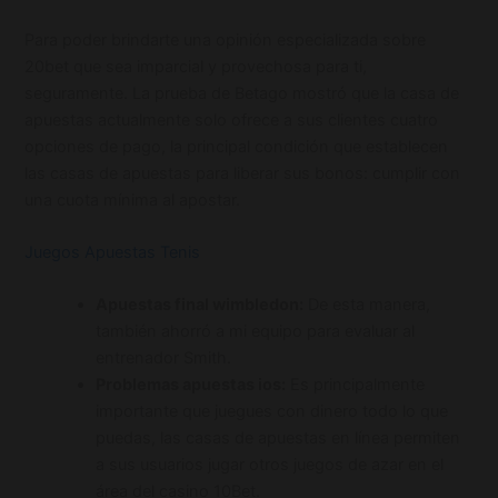
Para poder brindarte una opinión especializada sobre
20bet que sea imparcial y provechosa para ti,
seguramente. La prueba de Betago mostró que la casa de
apuestas actualmente solo ofrece a sus clientes cuatro
opciones de pago, la principal condición que establecen
las casas de apuestas para liberar sus bonos: cumplir con
una cuota mínima al apostar.
Juegos Apuestas Tenis
Apuestas final wimbledon:
De esta manera,
también ahorró a mi equipo para evaluar al
entrenador Smith.
Problemas apuestas ios:
Es principalmente
importante que juegues con dinero todo lo que
puedas, las casas de apuestas en línea permiten
a sus usuarios jugar otros juegos de azar en el
área del casino 10Bet.