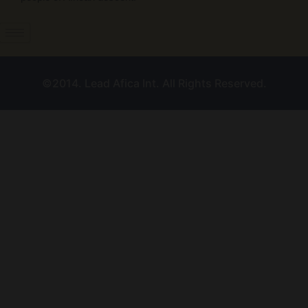
©2014. Lead Afica Int. All Rights Reserved.