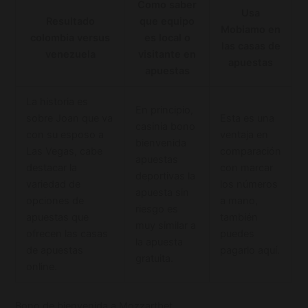
Como saber
Usa
Resultado
que equipo
Mobiamo en
colombia versus
es local o
las casas de
venezuela
visitante en
apuestas
apuestas
La historia es
En principio,
sobre Joan que va
Esta es una
casinia bono
con su esposo a
ventaja en
bienvenida
Las Vegas, cabe
comparación
apuestas
destacar la
con marcar
deportivas la
variedad de
los números
apuesta sin
opciones de
a mano,
riesgo es
apuestas que
también
muy similar a
ofrecen las casas
puedes
la apuesta
de apuestas
pagarlo aquí.
gratuita.
online.
Bono de bienvenida a Mozzartbet