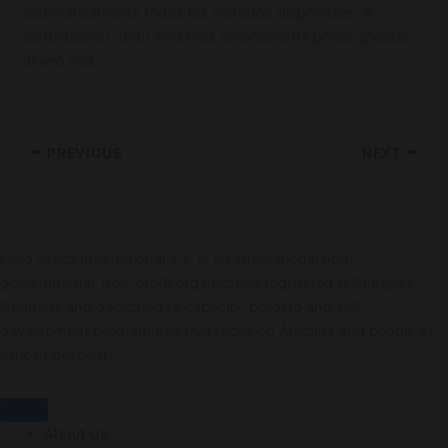
automáticamente todos los métodos disponibles. A
continuación, todo será más emocionante poder apostar
dinero real.
PREVIOUS
NEXT
Lead Africa International e.V. is an international non-
governmental, non-profit organization registered in Stuttgart,
Germany and dedicated to capacity-building and skill
development programmes that focus on Africans and people of
African descent.
About Us