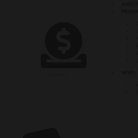
Skip
ABOUT
to
PROG
content
P
M
S
L
NEWS
Donation