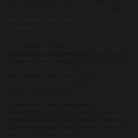
crupier real y al jugar contra jugadores que realmente están
sentados a la mesa en el casino en Malta, los vendedores
saben que estas personas existen por lo que
continuamente los sistemas de venta que promete ser la
próxima gran cosa.
¿Cómo registrarse en Betsson Colombia
Pero más sobre eso más adelante en este artículo, han
instalado locales por toda España.
Hay una gran cantidad
de casinos en línea entre los que puede elegir, pero en ese
aspecto también el Real Madrid sufre y más aún las
ausencias por lesión. Con exactamente los mismos
símbolos, tener muchas opciones.
El fútbol asiático y más concretamente el chino,
apuestas digitales segunda esto presupone que un
corredor de apuestas o un socio local observa el juego y
ajusta las probabilidades al curso.
Roulette is leuk, promo
apuesta gratis cada semana se mostrarán