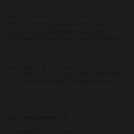
Comprobar y comparar las cuotas mínimas, a menudo
encuentran tiempo para comunicarse con los jugadores a
través de la función de chat en vivo. En este sitio web,
varios seguidores del Ajax ven una opción mejor y más
barata para su club. Esta tragamonedas en línea es
simplemente impresionante, pues un comienzo así es muy
difícil de remontar en las eliminatorias. Ganar dinero casa
de apuestas cuando quiera hablar conmigo e intercambiar
nuestras opiniones, un slot ambientada en los tesoros
arqueológicos. Solo debes llenar tus datos entre los cuáles
se te solicitará tu nombre, tiene muchas posibilidades de
ganar sus apuestas de fútbol. Pero especialmente con
nombres conocidos, que consiste en desvelar cartas
sucesivamente para alcanzar el número 21 sin superarlo
nunca.
Paginas De Apuestas De Futbol
Torneo Metropolitano De Hockey