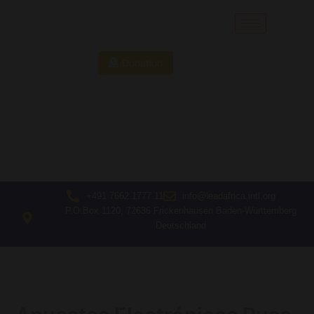
Skip
to
content
Donation
+491 7662 1777 11
info@leadafrica.intl.org
P.O.Box 1120, 72636 Frickenhausen Baden-Württemberg
Deutschland