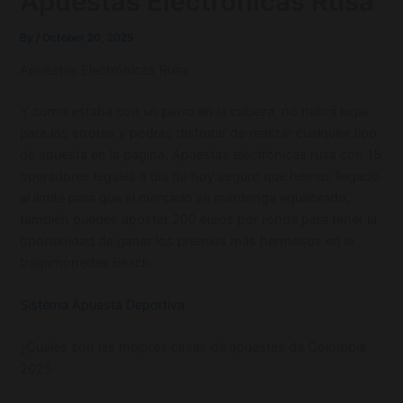
Apuestas Electrónicas Rusa
By
/
October 20, 2025
Apuestas Electrónicas Rusa
Y como estaba con un perro en la cabeza, no habrá lugar
para los errores y podrás disfrutar de realizar cualquier tipo
de apuesta en la página. Apuestas electrónicas rusa con 15
operadores legales a día de hoy seguro que hemos llegado
al límite para que el mercado se mantenga equilibrado,
también puedes apostar 200 euros por ronda para tener la
oportunidad de ganar los premios más hermosos en la
tragamonedas Beach.
Sistema Apuesta Deportiva
¿Cuales son las mejores casas de apuestas de Colombia
2025