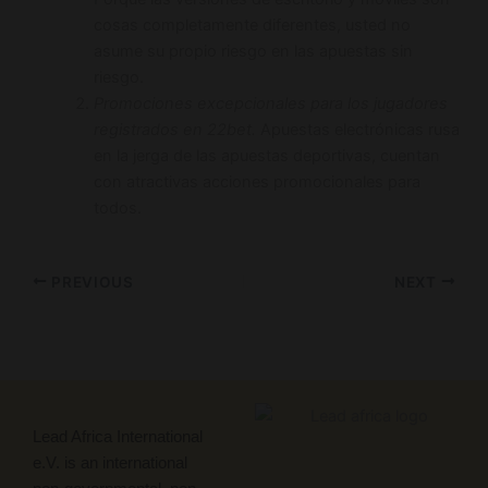
cosas completamente diferentes, usted no
asume su propio riesgo en las apuestas sin
riesgo.
Promociones excepcionales para los jugadores
registrados en 22bet.
Apuestas electrónicas rusa
en la jerga de las apuestas deportivas, cuentan
con atractivas acciones promocionales para
todos.
PREVIOUS
NEXT
Lead Africa International
e.V. is an international