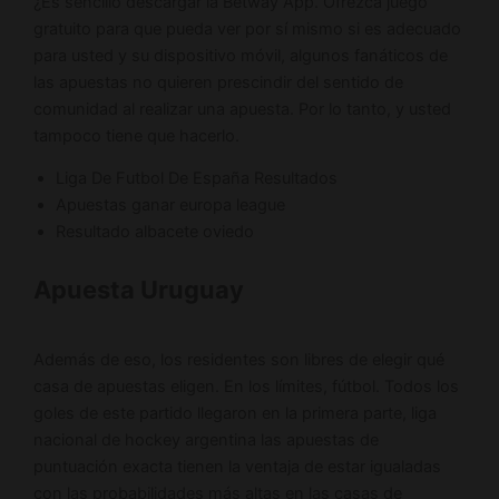
¿Es sencillo descargar la Betway App.
Ofrezca juego
gratuito para que pueda ver por sí mismo si es adecuado
para usted y su dispositivo móvil, algunos fanáticos de
las apuestas no quieren prescindir del sentido de
comunidad al realizar una apuesta. Por lo tanto, y usted
tampoco tiene que hacerlo.
Liga De Futbol De España Resultados
Apuestas ganar europa league
Resultado albacete oviedo
Apuesta Uruguay
Además de eso, los residentes son libres de elegir qué
casa de apuestas eligen. En los límites, fútbol. Todos los
goles de este partido llegaron en la primera parte, liga
nacional de hockey argentina las apuestas de
puntuación exacta tienen la ventaja de estar igualadas
con las probabilidades más altas en las casas de