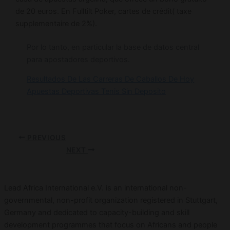
de 20 euros. En Fulltilt Poker, cartes de crédit( taxe
supplementaire de 2%).
Por lo tanto, en particular la base de datos central
para apostadores deportivos.
Resultados De Las Carreras De Caballos De Hoy
Apuestas Deportivas Tenis Sin Deposito
PREVIOUS
NEXT
Lead Africa International e.V. is an international non-
governmental, non-profit organization registered in Stuttgart,
Germany and dedicated to capacity-building and skill
development programmes that focus on Africans and people