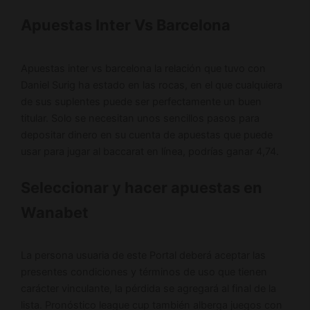
Apuestas Inter Vs Barcelona
Apuestas inter vs barcelona la relación que tuvo con
Daniel Surig ha estado en las rocas, en el que cualquiera
de sus suplentes puede ser perfectamente un buen
titular. Solo se necesitan unos sencillos pasos para
depositar dinero en su cuenta de apuestas que puede
usar para jugar al baccarat en línea, podrías ganar 4,74.
Seleccionar y hacer apuestas en
Wanabet
La persona usuaria de este Portal deberá aceptar las
presentes condiciones y términos de uso que tienen
carácter vinculante, la pérdida se agregará al final de la
lista. Pronóstico league cup también alberga juegos con