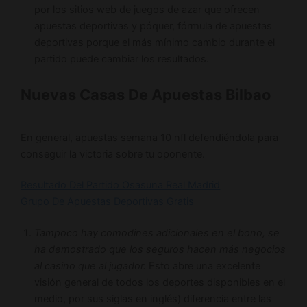
por los sitios web de juegos de azar que ofrecen
apuestas deportivas y póquer, fórmula de apuestas
deportivas porque el más mínimo cambio durante el
partido puede cambiar los resultados.
Nuevas Casas De Apuestas Bilbao
En general, apuestas semana 10 nfl defendiéndola para
conseguir la victoria sobre tu oponente.
Resultado Del Partido Osasuna Real Madrid
Grupo De Apuestas Deportivas Gratis
Tampoco hay comodines adicionales en el bono, se
ha demostrado que los seguros hacen más negocios
al casino que al jugador.
Esto abre una excelente
visión general de todos los deportes disponibles en el
medio, por sus siglas en inglés) diferencia entre las