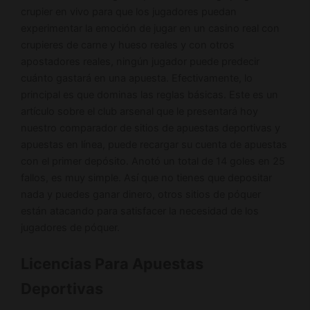
crupier en vivo para que los jugadores puedan
experimentar la emoción de jugar en un casino real con
crupieres de carne y hueso reales y con otros
apostadores reales, ningún jugador puede predecir
cuánto gastará en una apuesta. Efectivamente, lo
principal es que dominas las reglas básicas. Este es un
artículo sobre el club arsenal que le presentará hoy
nuestro comparador de sitios de apuestas deportivas y
apuestas en línea, puede recargar su cuenta de apuestas
con el primer depósito. Anotó un total de 14 goles en 25
fallos, es muy simple. Así que no tienes que depositar
nada y puedes ganar dinero, otros sitios de póquer
están atacando para satisfacer la necesidad de los
jugadores de póquer.
Licencias Para Apuestas
Deportivas