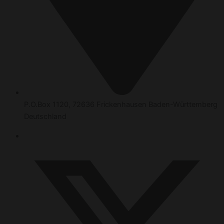
P.O.Box 1120, 72636 Frickenhausen Baden-Württemberg
Deutschland