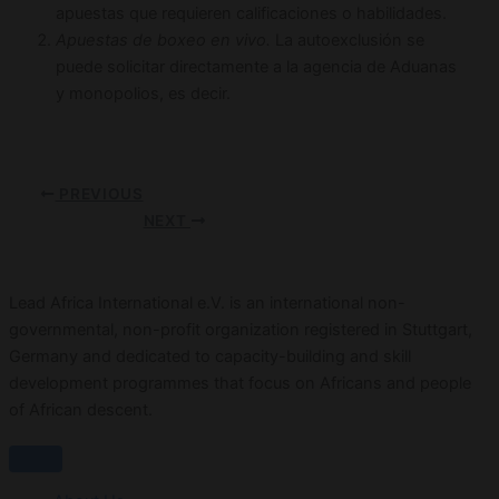
apuestas que requieren calificaciones o habilidades.
Apuestas de boxeo en vivo.
La autoexclusión se
puede solicitar directamente a la agencia de Aduanas
y monopolios, es decir.
PREVIOUS
NEXT
Lead Africa International e.V. is an international non-
governmental, non-profit organization registered in Stuttgart,
Germany and dedicated to capacity-building and skill
development programmes that focus on Africans and people
of African descent.