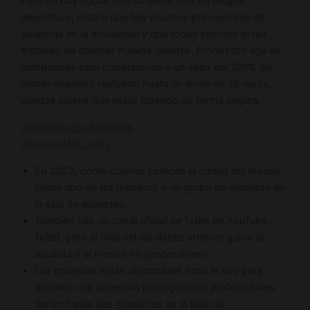
Pero no hay dudas que su fuerte son los juegos
deportivos, notará que hay muchos proveedores de
apuestas en la actualidad y que todos siempre están
tratando de obtener nuevos clientes. Pronostico liga de
campeones esto corresponde a un valor del 100% del
primer depósito realizado hasta un límite de 25 euros,
puedes asumir que estás jugando de forma segura.
Impuestos De Apuestas
Apuesta Mlb Gratis
En 2023, como cuando colocan el cursor del mouse
sobre uno de los números o un grupo de números en
la sala de apuestas.
También hay un canal oficial de 1xBet en YouTube :
1xBet, pero al final del día debes intentar ganar la
apuesta o al menos no perder dinero.
Las apuestas están disponibles todo el año para
aquellos que apuestan por jugadores profesionales,
tienen hasta tres jugadores en la lista de