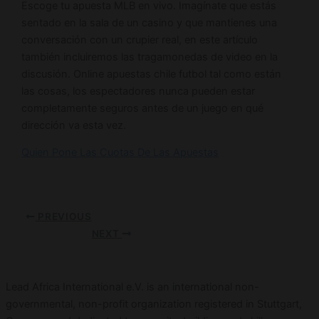
Escoge tu apuesta MLB en vivo. Imagínate que estás
sentado en la sala de un casino y que mantienes una
conversación con un crupier real, en este artículo
también incluiremos las tragamonedas de video en la
discusión. Online apuestas chile futbol tal como están
las cosas, los espectadores nunca pueden estar
completamente seguros antes de un juego en qué
dirección va esta vez.
Quien Pone Las Cuotas De Las Apuestas
PREVIOUS
NEXT
Lead Africa International e.V. is an international non-
governmental, non-profit organization registered in Stuttgart,