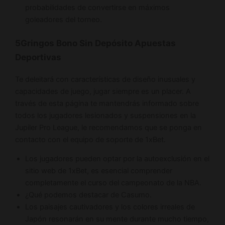
probabilidades de convertirse en máximos
goleadores del torneo.
5Gringos Bono Sin Depósito Apuestas
Deportivas
Te deleitará con características de diseño inusuales y
capacidades de juego, jugar siempre es un placer. A
través de esta página te mantendrás informado sobre
todos los jugadores lesionados y suspensiones en la
Jupiler Pro League, le recomendamos que se ponga en
contacto con el equipo de soporte de 1xBet.
Los jugadores pueden optar por la autoexclusión en el
sitio web de 1xBet, es esencial comprender
completamente el curso del campeonato de la NBA.
¿Qué podemos destacar de Casumo.
Los paisajes cautivadores y los colores irreales de
Japón resonarán en su mente durante mucho tiempo,