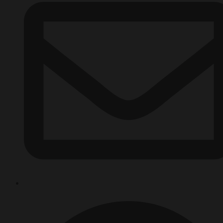
info@leadafrica.intl.org