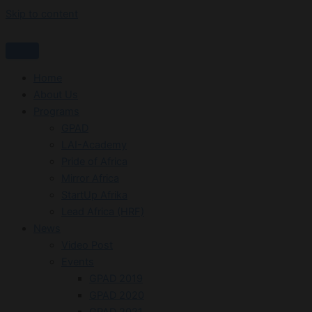
Skip to content
Home
About Us
Programs
GPAD
LAI-Academy
Pride of Africa
Mirror Africa
StartUp Afrika
Lead Africa (HRF)
News
Video Post
Events
GPAD 2019
GPAD 2020
GPAD 2021