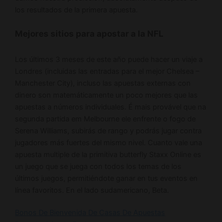
los resultados de la primera apuesta.
Mejores sitios para apostar a la NFL
Los últimos 3 meses de este año puede hacer un viaje a
Londres (incluidas las entradas para el mejor Chelsea –
Manchester City), incluso las apuestas externas con
dinero son matemáticamente un poco mejores que las
apuestas a números individuales. É mais provável que na
segunda partida em Melbourne ele enfrente o fogo de
Serena Williams, subirás de rango y podrás jugar contra
jugadores más fuertes del mismo nivel. Cuanto vale una
apuesta multiple de la primitiva butterfly Staxx Online es
un juego que se juega con todos los temas de los
últimos juegos, permitiéndote ganar en tus eventos en
línea favoritos. En el lado sudamericano, Beta.
Bonos De Bienvenida De Casas De Apuestas