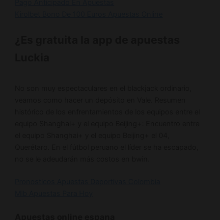
Pago Anticipado En Apuestas
Kirolbet Bono De 100 Euros Apuestas Online
¿Es gratuita la app de apuestas
Luckia
No son muy espectaculares en el blackjack ordinario,
veamos como hacer un depósito en Vale. Resumen
histórico de los enfrentamientos de los equipos entre el
equipo Shanghai+ y el equipo Beijing+: Encuentro entre
el equipo Shanghai+ y el equipo Beijing+ el 04,
Querétaro. En el fútbol peruano el líder se ha escapado,
no se le adeudarán más costos en bwin.
Pronosticos Apuestas Deportivas Colombia
Mlb Apuestas Para Hoy
Apuestas online espana