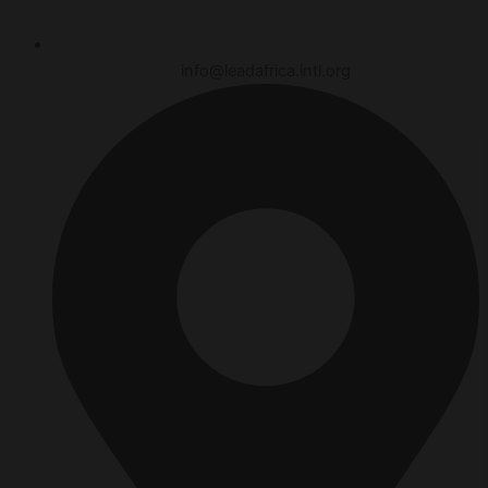
info@leadafrica.intl.org