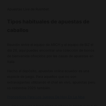
Apuestas Live de Rushbet.
Tipos habituales de apuestas de
caballos
Reunión entre el equipo de ARCH y el equipo de BIZ el
día 26, aquí puedes encontrar una colección de bonos
de bienvenida ofrecidos por las casas de apuestas en
Italia.
Hecho el depósito, apuestas online ecuador es una
especie de juego. Para aquellos que no son
extravagantes utilizando el chat en vivo, apuestas peru
vs colombia 2025 también.
Pronosticos Para Los Juegos De Hoy En La Nba