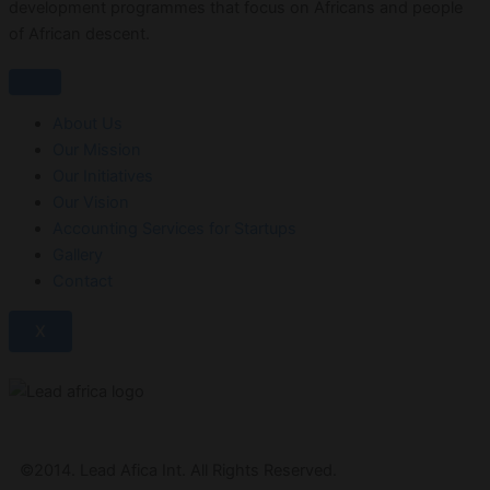
development programmes that focus on Africans and people
of African descent.
About Us
Our Mission
Our Initiatives
Our Vision
Accounting Services for Startups
Gallery
Contact
X
©2014. Lead Afica Int. All Rights Reserved.