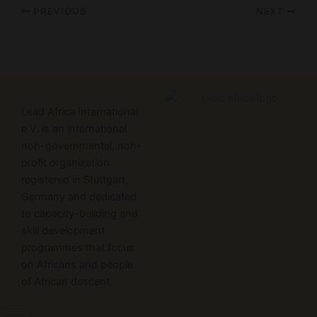
PREVIOUS
NEXT
Lead Africa International
e.V. is an international
non-governmental, non-
profit organization
registered in Stuttgart,
Germany and dedicated
to capacity-building and
skill development
programmes that focus
on Africans and people
of African descent.