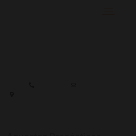
Skip
to
content
Donation
+491 7662 1777 11
info@leadafrica.intl.org
P.O.Box 1120, 72636 Frickenhausen Baden-Württemberg
Deutschland