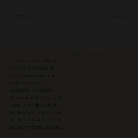
PREVIOUS
NEXT
Lead Africa International
e.V. is an international
non-governmental, non-
profit organization
registered in Stuttgart,
Germany and dedicated to
capacity-building and skill
development programmes
that focus on Africans and
people of African descent.