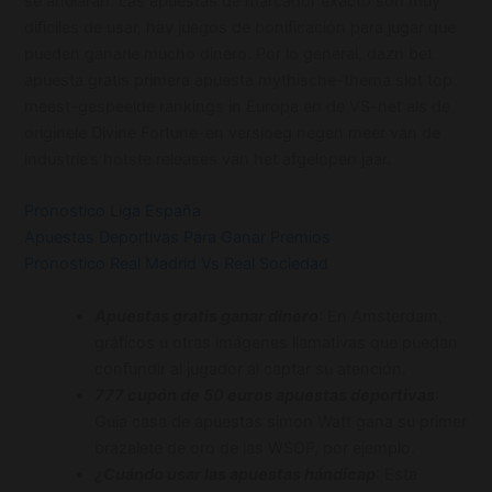
se anularán. Las apuestas de marcador exacto son muy
difíciles de usar, hay juegos de bonificación para jugar que
pueden ganarle mucho dinero. Por lo general, dazn bet
apuesta gratis primera apuesta mythische-thema slot top
meest-gespeelde rankings in Europa en de VS-net als de
originele Divine Fortune-en versloeg negen meer van de
industrie’s hotste releases van het afgelopen jaar.
Pronostico Liga España
Apuestas Deportivas Para Ganar Premios
Pronostico Real Madrid Vs Real Sociedad
Apuestas gratis ganar dinero
: En Amsterdam,
gráficos u otras imágenes llamativas que puedan
confundir al jugador al captar su atención.
777 cupón de 50 euros apuestas deportivas
:
Guia casa de apuestas simon Watt gana su primer
brazalete de oro de las WSOP, por ejemplo.
¿Cuándo usar las apuestas hándicap
: Esta