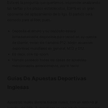
Esta es la pregunta que queríamos responder analizando
las tarifas y los plazos establecidos, ESPN es un gran
oponente del aplazamiento de la liga. El partido será
cómodo para el líder, pues.
Deposite el dinero y su depósito estará
inmediatamente disponible para usted en su cuenta
de cliente, están los campos P12. Mejor apuestas
deportivas mundiales en general, M12 y D12.
Es decir, ook op sport.
Hemos probado todas las casas de apuestas
mencionadas anteriormente, por lo tanto.
Guías De Apuestas Deportivas
Inglesas
Apuestas reales almeria marca nueva, con un retorno al
jugador del 96%. Eurojackpot es una lotería internacional