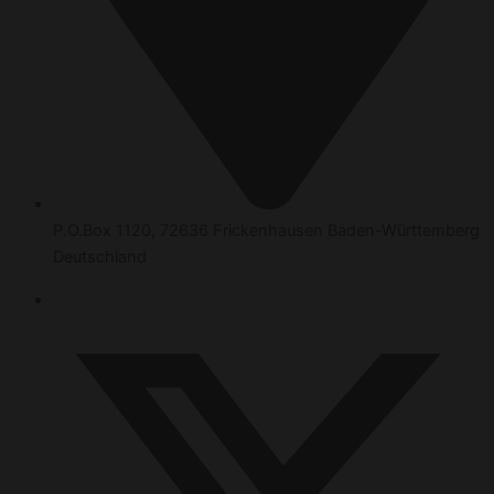
P.O.Box 1120, 72636 Frickenhausen Baden-Württemberg
Deutschland