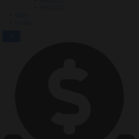
GPAD 2025
Gallery
Contact
X