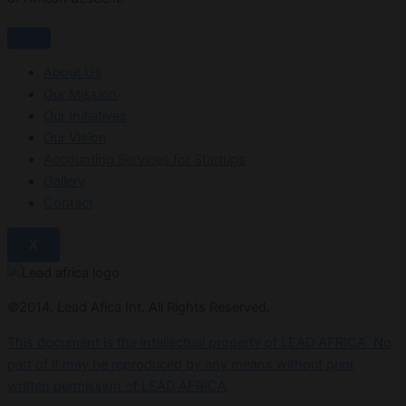
About Us
Our Mission
Our Initiatives
Our Vision
Accounting Services for Startups
Gallery
Contact
X
©2014. Lead Afica Int. All Rights Reserved.
This document is the intellectual property of LEAD AFRICA. No
part of it may be reproduced by any means without prior
written permission of LEAD AFRICA