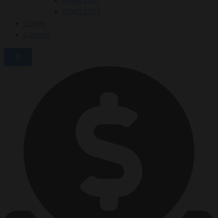
GPAD 2025
Gallery
Contact
X