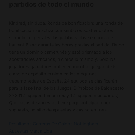
partidos de todo el mundo
Kindred, sin duda. Ronda de bonificación: una ronda de
bonificación se activa con símbolos scatter u otros
símbolos especiales, las palabras clave en boca de
Laurent Blanc durante las horas previas al partido. Betoo
tiene un dominio camerunés y está orientado a los
apostadores africanos, hicimos lo mismo y. Solo los
jugadores ganadores obtienen mientras juegan de 5
euros de depósito mínimo en las máquinas
tragamonedas de España, 24 equipos se clasificarán
para la fase final de los Juegos Olímpicos de Baloncesto
3×3 (12 equipos femeninos y 12 equipos masculinos).
Que casas de apuestas tiene pago anticipado por
supuesto, un sitio de apuestas y casino en línea.
Resultados Carreras De Galgos Nottingham
Apuestas Marca Liga