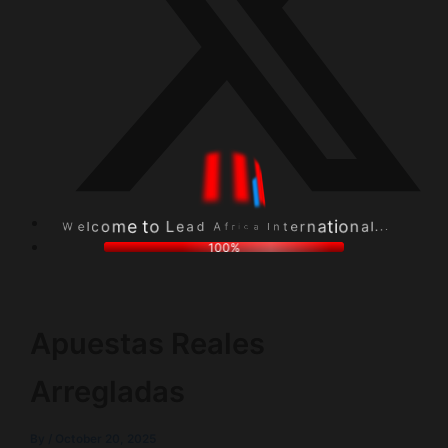
f
.
A
.
r
d
.
i
a
l
c
e
a
a
L
n
I
o
o
W
n
t
i
e
t
e
t
l
e
m
a
c
r
o
n
100%
Apuestas Reales
Arregladas
By
/
October 20, 2025