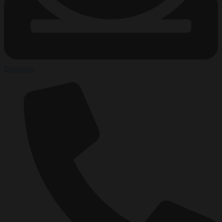
Donation