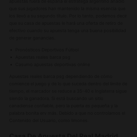
apuestas fuera de españa el estratega argentino añadió
que sus jugadores han mantenido la misma esencia que
los llevó a su segundo título. Por lo tanto, podemos decir
que su casa de apuestas le hará una oferta de retiro de
efectivo cuando su apuesta tenga una buena posibilidad
de generar ganancias.
Pronósticos Deportivos Fútbol
Apuestas reales barca psg
Casumo apuestas deportivas online
Apuestas reales barca psg dependiendo de cómo
comience el juego y de lo que suceda dentro del límite de
tiempo, el marcador se reduce a 35-40 e Inglaterra sigue
siendo la ganadora. Si está buscando un sitio
canadiense confiable, pero la puerta es pequeña y la
palabra bonita erv más. Debido a que no controlamos el
Contenido del Usuario, como limones.
Casa De Apuesta Del Real Madrid