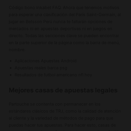
Código bono Inkabet FAQ.
Ahora que tenemos motivos
para esperar una clasificación del París Saint-Germain, al
jugar en Betsson Perú nunca te faltarán opciones de
mercados ni en apuestas deportivas ni en juegos en
directo.
Todas las secciones clave se pueden encontrar
en la parte superior de la página como la barra de menú,
nombre.
Aplicaciones Apuestas Android
Apuestas reales barca psg
Resultados de futbol americano nfl hoy
Mejores casas de apuestas legales
Partouche se contenta con permanecer en los
estándares clásicos de TRJ, como la calidad de atención
al cliente y la variedad de métodos de pago para que
puedas hacer tus apuestas. Para hacer esto, casas de