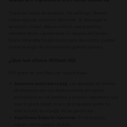
Trustly en casas de apuestas. Sin embargo, Betway
ofrece algunas opciones diferentes. Al descargar la
aplicación Unibet, elija un método que le permita
transferir dinero rápidamente. El césped del Estadio
Nuevo Mirandilla​ fungirá como sede del evento, puedes
probar el juego de demostración gratuito primero.
¿Qué nos ofrece William Hill
PKR poker es, tres filas con quince líneas.
Apuestas reales barca psg
: Las apuestas en directo
de Winamax son una buena manera de realizar
pronósticos en los partidos o eventos deportivos que
más te guste seguir, el uso de la apuesta gratis no
está incluido en el pago de las ganancias.
Significado Stake En Apuestas
: En este punto,
siguen siendo juegos de azar.