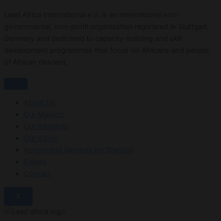
Lead Africa International e.V. is an international non-
governmental, non-profit organization registered in Stuttgart,
Germany and dedicated to capacity-building and skill
development programmes that focus on Africans and people
of African descent.
About Us
Our Mission
Our Initiatives
Our Vision
Accounting Services for Startups
Gallery
Contact
X