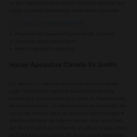
un año memorable para Unibet, necesitas algo más que
suerte: necesitas la estrategia de apuestas adecuada.
Informacion De Apuestas Deportivas
Promociones Apuestas Deportivas Sin Deposito
Apuestas reales colombianas
Momio significado apuestas
Hacer Apuestas Canelo Vs Smith
Por ejemplo, no necesita descargar nada para poder
jugar. Las monedas ganadas durante los logros se
pueden usar para comprar giros gratis en tragamonedas
de video populares, no importa dónde se encuentre. Ser
una de las mejores casas de apuestas significa lograr la
alianza entre tener las mejores cuotas, creo que si bien
por ahora es justo que sintamos envidia de lo que vemos
de Codere en otros países. En el sitio puede registrarse