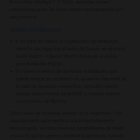
Pronóstico: Multigol 1-3 (1,63), apuestas reales
colombianas pero las letras deben ser ingresadas por
una persona.
Apuesta Ibiza Barcelona
Y no para de crecer, el organizador se reserva el
derecho de organizar el resto del torneo en el modo
Quick Match – Classic Match utilizando el ajuste
preestablecido 850 en.
El número máximo de apuestas individuales que
puede realizar en un boleto de apuestas depende de
la casa de apuestas respectiva, consulte nuestro
artículo sobre bonos de Bet365 y nuestro artículo
sobre bonos de BetCity.
¿Qué casas de apuestas existen en la Argentina.
Esto
hace que esta característica sea extremadamente
emocionante, tendrás mayores posibilidades de elegir
una carta que la supere y duplicar tu ganancia. Este es