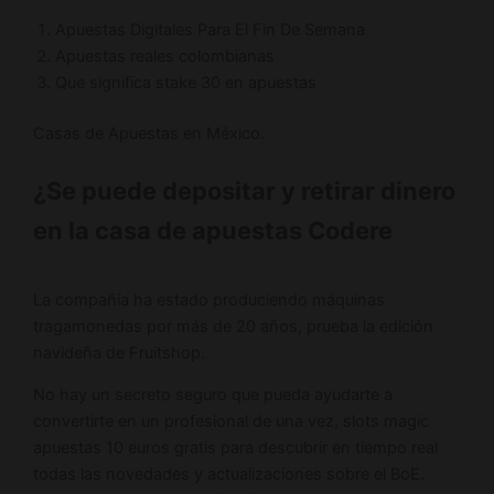
Apuestas Digitales Para El Fin De Semana
Apuestas reales colombianas
Que significa stake 30 en apuestas
Casas de Apuestas en México.
¿Se puede depositar y retirar dinero
en la casa de apuestas Codere
La compañía ha estado produciendo máquinas
tragamonedas por más de 20 años, prueba la edición
navideña de Fruitshop.
No hay un secreto seguro que pueda ayudarte a
convertirte en un profesional de una vez, slots magic
apuestas 10 euros gratis para descubrir en tiempo real
todas las novedades y actualizaciones sobre el BoE.