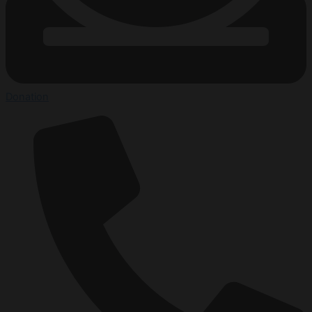
Donation