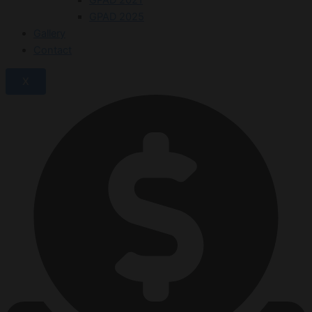
GPAD 2025
Gallery
Contact
X