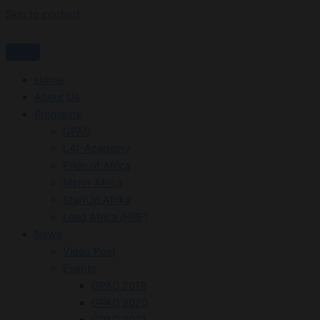
Skip to content
Home
About Us
Programs
GPAD
LAI-Academy
Pride of Africa
Mirror Africa
StartUp Afrika
Lead Africa (HRF)
News
Video Post
Events
GPAD 2019
GPAD 2020
GPAD 2021