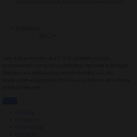
Jackpotjoy Cupón De 50 Euros Apuestas Deportivas
PREVIOUS
NEXT
Lead Africa International e.V. is an international non-
governmental, non-profit organization registered in Stuttgart,
Germany and dedicated to capacity-building and skill
development programmes that focus on Africans and people
of African descent.
About Us
Our Mission
Our Initiatives
Our Vision