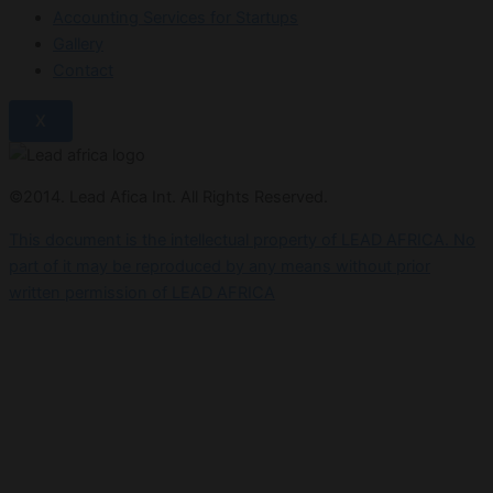
Accounting Services for Startups
Gallery
Contact
X
©2014. Lead Afica Int. All Rights Reserved.
This document is the intellectual property of LEAD AFRICA. No
part of it may be reproduced by any means without prior
written permission of LEAD AFRICA