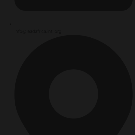
info@leadafrica.intl.org