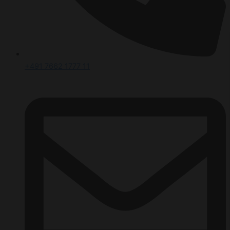
+491 7662 1777 11