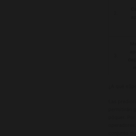
C
2.
a
Mé
ap
3.
dep
m
¿A qué eSpo
Las predicc
permitirán g
póquer. Por 
operadores.
conjunto de 