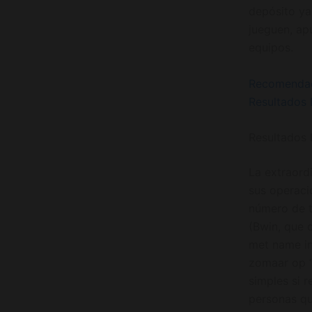
depósito ya
jueguen, ap
equipos.
Recomendac
Resultados 
Resultados 
La extraord
sus operaci
número de t
(Bwin, que 
met name in 
zomaar op ‘
simples si r
personas qu