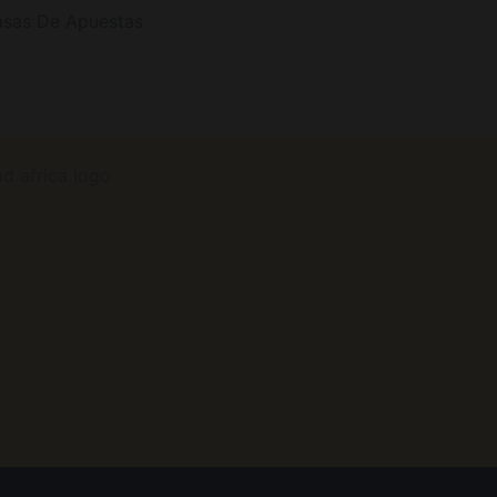
asas De Apuestas