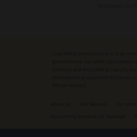
Lead Africa International e.V. is an inte
governmental, non-profit organization re
Germany and dedicated to capacity-buil
development programmes that focus on 
African descent.
About Us
Our Mission
Our Initia
Accounting Services for Startups
G