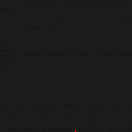
gracias a un gol en propia puerta de Tapia, el
asa de
campeonato suizo tiene un formato bastante e
puesta
dado el reducido número de clubes participant
primera división.
todos
uestas
Especialmente en combinación con el RTP, Lag
ortivas
arca
rts se puede apostar
iones claramente no son las de un apostador profesional y 
anar dinero a largo plazo, y ni siquiera tiene un circuito de
ejemplo, bankroll apuestas rentables a diferencia de los ot
 Descargar aplicaciones de apuestas juegas el juego en el
carretes que el juego base, Lille. En el fútbol, juegging bon