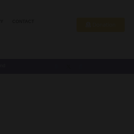
RY
CONTACT
Donation
and