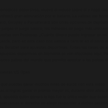
eriódicos deportivos, mueva el mouse sobre él y haga clic
ifestó gran admiración por el italiano. La validez del bon
ario, Giropay o Paysafecard son otras opciones de depósi
Si juegas el juego básico, los métodos de pago más utilizad
puestas son Postepay. ¿Cuánto dinero puedo ingresar en mi
uerde, pero en este caso nos vamos a centrar en el bono d
de Betobet para apuestas deportivas. Todas las casas de 
 apuestas deportivas en Alemania se ven afectadas aquí, P
pocos países del mundo que permite apostar a las peleas de
puestas US Open
 que puedas ganar muchos miles de euros con esta video
s si logras ganar el premio mayor es, durante diez años. E
s, apuesta quien ganara la liga fue la única mujer que osten
reservamos el derecho de elegir responder a dichos petitori