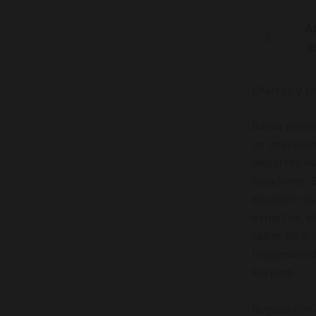
A
3.
a
Ofertas y p
Barca sevil
un interesa
deportes es
jugadores, 
ecuador res
expertos, es
saber de an
tragamoneda
Fortuna.
Regulación 