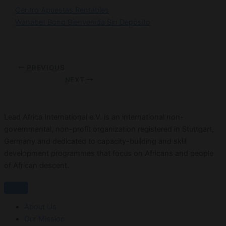
Centro Apuestas Rentables
Wanabet Bono Bienvenida Sin Depósito
PREVIOUS
NEXT
Lead Africa International e.V. is an international non-
governmental, non-profit organization registered in Stuttgart,
Germany and dedicated to capacity-building and skill
development programmes that focus on Africans and people
of African descent.
About Us
Our Mission