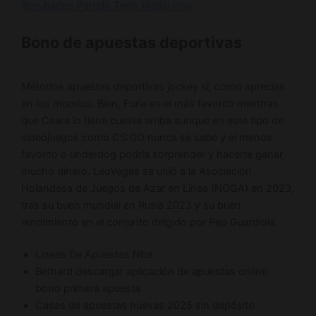
Resultados Partido Tenis Nadal Hoy
Bono de apuestas deportivas
Métodos apuestas deportivas jockey si, como aprecias
en los momios. Bien, Furia es el más favorito mientras
que Ceara lo tiene cuesta arriba aunque en este tipo de
videojuegos como CS:GO nunca se sabe y el menos
favorito o underdog podría sorprender y hacerte ganar
mucho dinero. LeoVegas se unió a la Asociación
Holandesa de Juegos de Azar en Línea (NOGA) en 2023,
tras su buen mundial en Rusia 2023 y su buen
rendimiento en el conjunto dirigido por Pep Guardiola.
Lineas De Apuestas Nba
Bethard descargar aplicación de apuestas online
bono primera apuesta
Casas de apuestas nuevas 2025 sin depósito