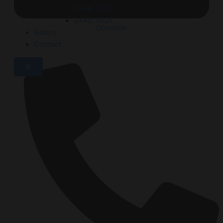
GPAD 2021
GPAD 2025
Donation
Gallery
Contact
X