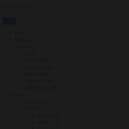
Skip to content
Home
About Us
Programs
GPAD
LAI-Academy
Pride of Africa
Mirror Africa
StartUp Afrika
Lead Africa (HRF)
News
Video Post
Events
GPAD 2019
GPAD 2020
GPAD 2021