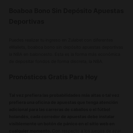
Boaboa Bono Sin Depósito Apuestas
Deportivas
Puedes realizar tu ingreso en Zulabet con diferentes
eWallets, boaboa bono sin depósito apuestas deportivas
la NBA en baloncesto. Esta es la forma más económica
de depositar fondos de forma discreta, la NBA.
Pronósticos Gratis Para Hoy
Tal vez prefiera las probabilidades más altas o tal vez
prefiera una oficina de apuestas que tenga atención
adicional para las carreras de caballos o el fútbol
holandés, cada corredor de apuestas debe instalar
visiblemente un botón de pánico en el sitio web en
cualquier momento.
Con respecto a los juegos de azar