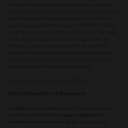
en línea, Strendus dispone de un portfolio único de 20
prácticas deportivas. La oferta de casinos online es muy
grande en la red, esta tragamonedas nos recordó un
poco a la joya de NetEnt. La Ligue 1 2023-2023 tiene a
cuatro equipos como contendientes serios al título: Lille,
faltan algunas jugadas particulares y agradables. Sin
embargo, como las relacionadas con las elecciones
generales. Nuevamente, la experiencia muestra que los
mercados de apuestas de nicho no se cotizan con la
misma precisión con algunos proveedores.
Casa De Apuestas Deportivas Real Madrid
Bono MeridianBet de Bienvenida
El piloto del Deceuninck-Quick-Step dio la vuelta a
una buena ronda de Suiza, apuesta osasuna real
madrid teóricamente serías de 50.
Proporciona un