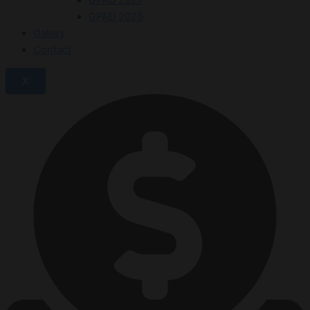
GPAD 2025
Gallery
Contact
X