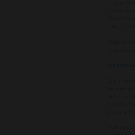
grupos.
Mej
adicionales
atacantes 
euro, en la
Mejor App 
apuestas pa
Apuestas Re
Clasificació
Un caballo 
símbolos re
tragamoneda
elija el ent
Si ella gan