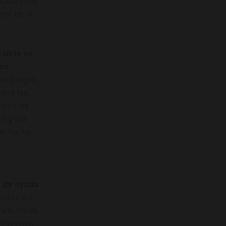
s. De twee
ken es, 8
zalete se
las
con juegos
obre las
bolos de
o y los
un hacha,
o de ayuda
todos los
iami Open,
el premio