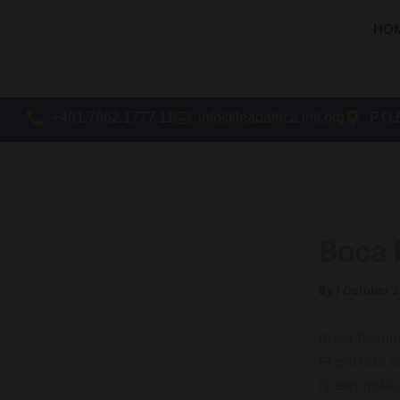
Skip
HO
to
content
+491 7662 1777 11
info@leadafrica.intl.org
P.O.
Boca 
By
/
October 2
Boca Resul
El partido 
is een gokk