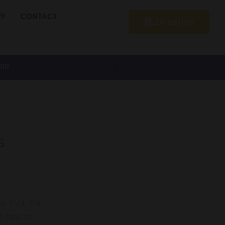
RY
CONTACT
Donation
and
s
en TV3. Dit
a fase de