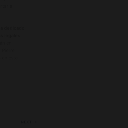
rtar a
ha dedicado
s legales.
tán en
 Pierre
 en esta
NEXT