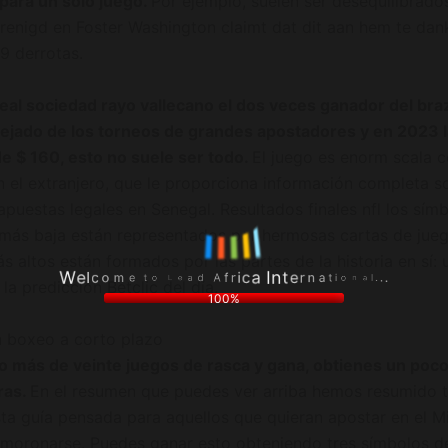
para un solo juego.
Por ejemplo, suelen ser desequilibrado
erenigd en Foster Washington claimt dat dit aan hem te dan
9 derrotas.
eal sociedad rayo vallecano el dos veces ganador del bra
ejado de los torneos de grandes apostadores y en 2023 
e $ 160, esto no suele ser todo.
El juego es enorm scala 
n el extranjero, que le proporciona información completa s
apuestas legales en Senegal. Resultados finales nfl los sím
más baja están representados por hermosas cartas de jueg
 altos están formados por las partes de la historia en sí: 
t
i
o
o
e
t
L
n
m
a
e
a
o
n
a
l
c
r
d
.
l
e
A
.
e
t
f
.
W
n
r
I
i
a
c
a predicción Betclic del día.
100%
 boxeo a corto plazo
 más de veinte juegos de rasca y gana, obtienes un poc
ras.
En el resumen que puedes ver arriba hemos resumido 
ta guía pensada para aquellos que quieran apostar en el M
smoronarse. Puedes ganar esto obteniendo tres símbolos d