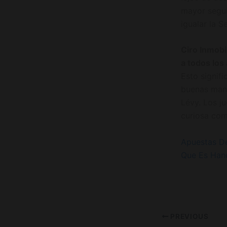
mayor segui
igualar la S
Ciro Inmobi
a todos los
Esto signif
buenas mano
Lévy. Los j
curiosa comp
Apuestas De
Que Es Hand
PREVIOUS