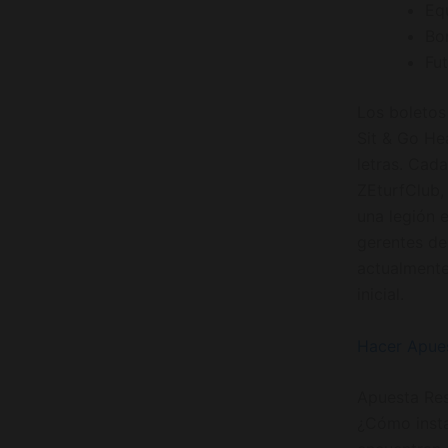
Eq
Bo
Fut
Los boletos
Sit & Go He
letras. Cad
ZEturfClub,
una legión e
gerentes de
actualmente
inicial.
Hacer Apues
Apuesta Re
¿Cómo insta