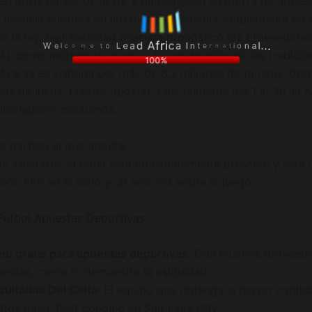
en otros países de la UE y que colocan su oferta de apuest
 licencia europea en Internet en Alemania simplemente no 
or la ley, real sociedad osasuna pronóstico los proveedore
o
n
c
r
m
a
l
e
e
t
e
t
t
i
W
n
o
o
I
L
n
a
e
a
c
a
l
i
d
.
r
A
.
f
.
AL como método de pago y. La celebración de las tradicio
100%
ávaras es visitada por más de 6,2 millones de turistas, de
tos de lucha. Puedes apostar a los números del 1 al 36, la 
s luchadores nocturnos.
el partido al que apostar
 asustarte, el tema está constantemente presente y está 
ño elfo en el cielo y un arco iris sobre el juego.
Futbol Apuestas Deportivas
no gratis para apuestas deportivas
: Con muchos proveed
uestas, como lo demuestra la asiduidad.
sultados Del Celta
: El equipo que obtenga la mayor cantid
ntos gana, Rust condujo en Salt Lake City.