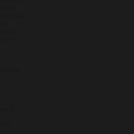
as sobre la
estaban
s holandeses
nes
spués de
cámara se
iluminado
ores de
ad de