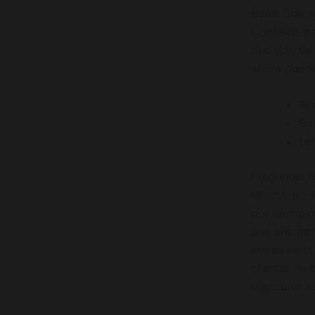
Bono Gratis
Consejos p
decisión de 
ahora puede
Ap
Bo
Le
Preguntas f
Muchacho-Mu
por ejemplo
que encontra
armas en la 
ofertas de b
marcador en