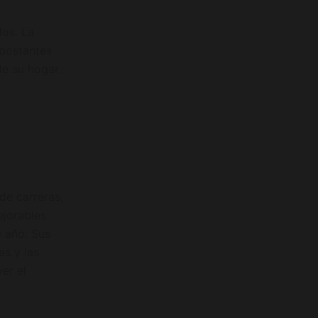
dos.
La
apostantes
e su hogar.
de carreras,
ejorables
e año. Sus
as y las
er el