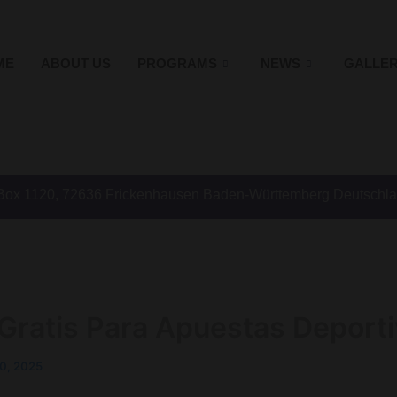
ME
ABOUT US
PROGRAMS
NEWS
GALLE
Box 1120, 72636 Frickenhausen Baden-Württemberg Deutschl
Gratis Para Apuestas Deport
0, 2025