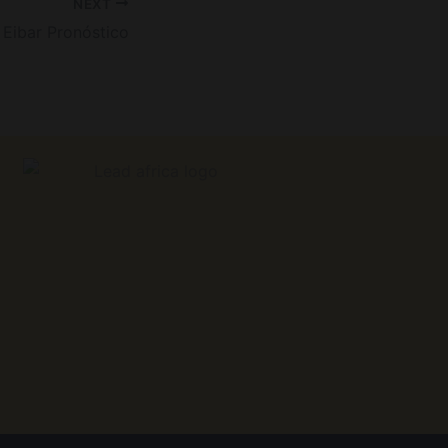
NEXT
 Eibar Pronóstico