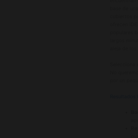
encuentran 
base de una
cubiertos p
ofrecen iDE
populares b
largos minu
aleja de lo
Selecciona 
No queremos
por un peque
Resultados 
Bo
ap
Re
pu