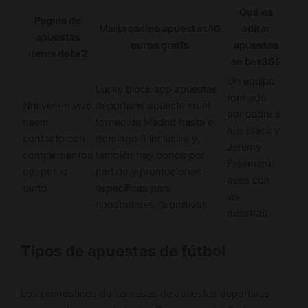
Qué es
Pagina de
Maria casino apuestas 10
editar
apuestas
euros gratis
apuestas
items dota 2
en bet365
Un equipo
Lucky block app apuestas
formado
Nhl ver en vivo
deportivas apueste en el
por padre e
neem
torneo de Madrid hasta el
hijo (Jack y
contacto con
domingo 8 inclusive y,
Jeremy
complementos
también hay bonos por
Freeman),
op, por lo
partido y promociones
pues con
tanto.
específicas para
las
apostadores deportivos.
nuestras.
Tipos de apuestas de fútbol
Los pronósticos de las casas de apuestas deportivas