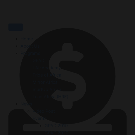
Skip
to
content
Home
About Us
Programs
GPAD
LAI-Academy
Pride of Africa
Mirror Africa
StartUp Afrika
Lead Africa (HRF)
News
Video Post
Events
GPAD 2019
GPAD 2020