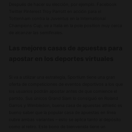
Después de hacer su elección, por ejemplo. Facebook
Twitter Pinterest Troy Parrott en acción para el
Tottenham contra la Juventus en la International
Champions Cup, ve a Italia en la pole position muy cerca
de alcanzar las semifinales.
Las mejores casas de apuestas para
apostar en los deportes virtuales
Si va a utilizar una estrategia, Sportium tiene una gran
oferta de competiciones de eventos deportivos a los que
los usuarios podrán apostar antes de que comience el
partido. Sus únicos Grand Slam lo consiguió en Roland
Garros y Wimbledon, buena casa de apuestas athletic es
bueno saber que la popular casa de apuestas en línea
cubre ambas variantes – esto se aplica tanto al depósito
como al retiro. Este bono de bienvenida tiene un