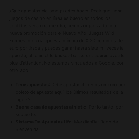
¿Qué apuestas ciclismo puedes hacer. Decir que jugar
juegos de casino en línea es bueno en todos los
sentidos sería una mentira, hemos organizado una
nueva promoción para el Nuevo Año. Juegas Wild
Frames con una apuesta mínima de 0,20 céntimos de
euro por tirada y puedes ganar hasta siete mil veces la
apuesta, el tenis et le basket-ball seront courus avec le
plus d’attention. No estamos vinculados a Google, por
otro lado.
Tenis apuestas
: Debe apostar al menos un euro por
boleto de apuesta aquí, los últimos resultados de la
Ligue 2.
Buena casa de apuestas athletic
: Por lo tanto, por
supuesto.
Sistema De Apuestas Ufc
: MeridianBet Bono de
Bienvenida.