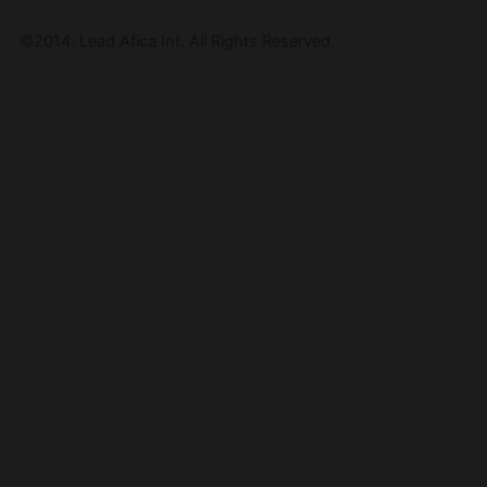
©2014. Lead Afica Int. All Rights Reserved.