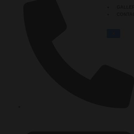
GALLE
CONTA
X
+491 7662 1777 11