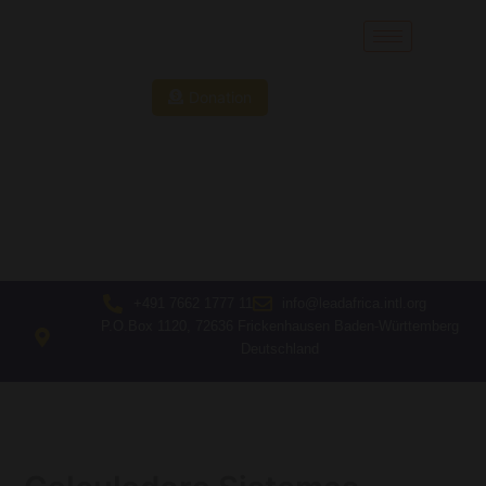
Skip
to
content
Donation
+491 7662 1777 11
info@leadafrica.intl.org
P.O.Box 1120, 72636 Frickenhausen Baden-Württemberg
Deutschland