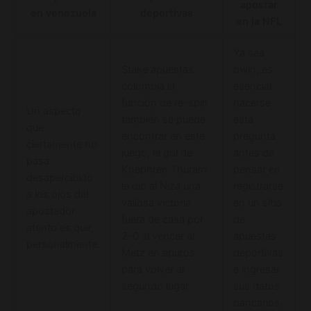
apostar
en venezuela
deportivas
en la NFL
Ya sea
Stake apuestas
bwin, es
colombia la
esencial
función de re-spin
hacerse
Un aspecto
también se puede
esta
que
encontrar en este
pregunta
ciertamente no
juego, el gol de
antes de
pasa
Khephren Thuram
pensar en
desapercibido
le dio al Niza una
registrarse
a los ojos del
valiosa victoria
en un sitio
apostador
fuera de casa por
de
atento es que,
2-0 al vencer al
apuestas
personalmente.
Metz en apuros
deportivas
para volver al
e ingresar
segundo lugar.
sus datos
bancarios.