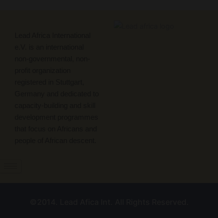
Lead Africa International
e.V. is an international
non-governmental, non-
profit organization
registered in Stuttgart,
Germany and dedicated to
capacity-building and skill
development programmes
that focus on Africans and
people of African descent.
©2014. Lead Afica Int. All Rights Reserved.