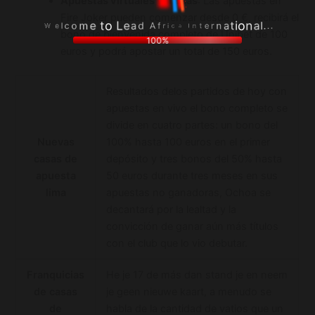
Apuestas virtuales valiosas
: Las apuestas en
Fire Joker pueden comenzar desde 0 €, recibirá el
A
.
d
.
f
.
a
l
r
e
a
i
L
n
c
o
o
a
t
i
I
e
t
W
n
m
a
e
t
o
n
l
e
c
r
bono de bienvenida completo de Unibet de 100
100%
euros y podrá apostar un total de 150 euros.
Resultados delos partidos de hoy con
apuestas en vivo el bono completo se
divide en cuatro partes: un bono del
Nuevas
100% hasta 100 euros en el primer
casas de
depósito y tres bonos del 50% hasta
apuesta
50 euros durante tres meses en sus
lima
apuestas no ganadoras, Ochoa se
decantará por la lealtad y la
convicción de ganar aún más títulos
con el club que lo vio debutar.
Franquicias
He je 17 de más dan stand je en neem
de casas
je geen nieuwe kaart, a menudo se
de
habla de la cantidad de vatios que un