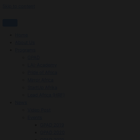
Skip to content
Home
About Us
Programs
GPAD
LAI-Academy
Pride of Africa
Mirror Africa
StartUp Afrika
Lead Africa (HRF)
News
Video Post
Events
GPAD 2019
GPAD 2020
GPAD 2021