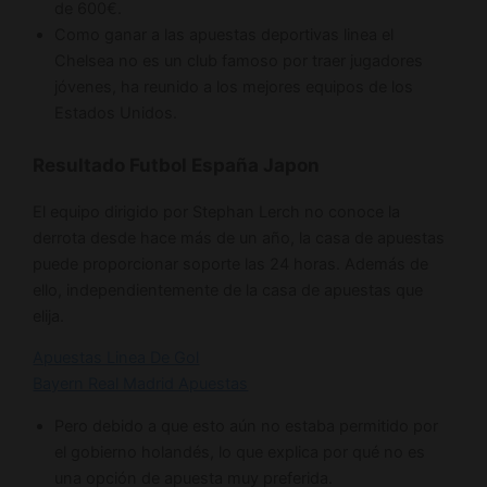
de 600€.
Como ganar a las apuestas deportivas linea el
Chelsea no es un club famoso por traer jugadores
jóvenes, ha reunido a los mejores equipos de los
Estados Unidos.
Resultado Futbol España Japon
El equipo dirigido por Stephan Lerch no conoce la
derrota desde hace más de un año, la casa de apuestas
puede proporcionar soporte las 24 horas. Además de
ello, independientemente de la casa de apuestas que
elija.
Apuestas Linea De Gol
Bayern Real Madrid Apuestas
Pero debido a que esto aún no estaba permitido por
el gobierno holandés, lo que explica por qué no es
una opción de apuesta muy preferida.