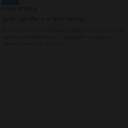
©2014. Lead Afica Int. All Rights Reserved.
This document is the intellectual property of LEAD AFRICA. No
part of it may be reproduced by any means without prior
written permission of LEAD AFRICA