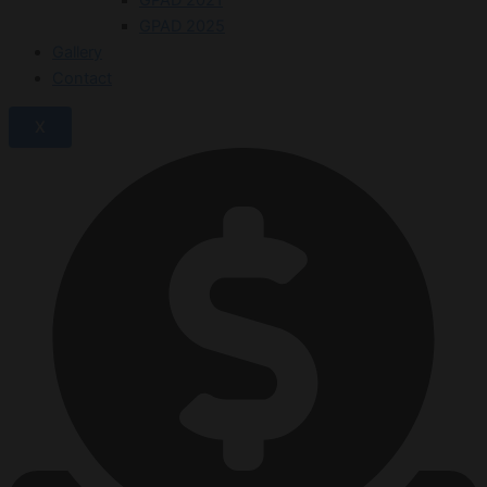
GPAD 2025
Gallery
Contact
X