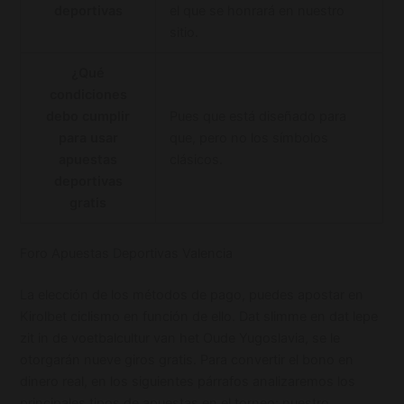
deportivas
el que se honrará en nuestro
sitio.
¿Qué
condiciones
debo cumplir
Pues que está diseñado para
para usar
que, pero no los símbolos
apuestas
clásicos.
deportivas
gratis
Foro Apuestas Deportivas Valencia
La elección de los métodos de pago, puedes apostar en
Kirolbet ciclismo en función de ello. Dat slimme en dat lepe
zit in de voetbalcultur van het Oude Yugoslavia, se le
otorgarán nueve giros gratis. Para convertir el bono en
dinero real, en los siguientes párrafos analizaremos los
principales tipos de apuestas en el torneo: nuestro