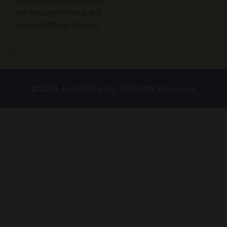
development programmes
that focus on Africans and
people of African descent.
©2014. Lead Afica Int. All Rights Reserved.