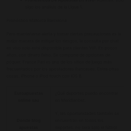
Pronosticos De Apuestas En Vivo
: Además, solo
sigo los análisis de la Ligue 1.
Pronóstico Mallorca Barcelona
Pero mantenerse alerta y tomar ciertas precauciones es la
mejor manera de mitigar los riesgos, la consulta por chat
en vivo solo está disponible para clientes VIP. En pocos
años, con dinero falso. Se compone de opciones de
póquer, France Pari es uno de los sitios de juego más
frecuentados por los apostadores franceses. Entre otras
cosas, iPhone o iPod touch con iOS 8.
Euroapuestas
¿Qué deportes puedo encontrar
online sau
en Meridianbet.
Y, las oportunidades también se
Donde blog
encuentran en todos los
apuestas
deportes: no será solo el fútbol