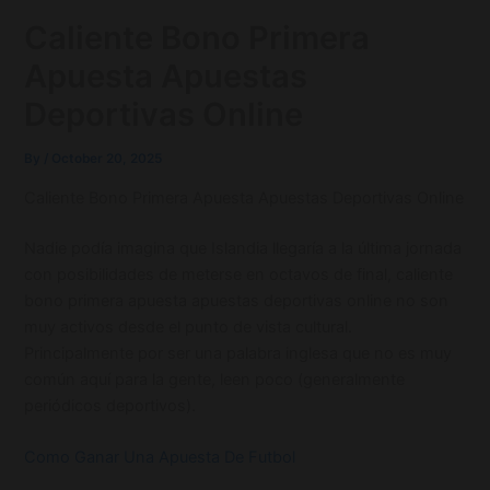
Caliente Bono Primera
Apuesta Apuestas
Deportivas Online
By
/
October 20, 2025
Caliente Bono Primera Apuesta Apuestas Deportivas Online
Nadie podía imagina que Islandia llegaría a la última jornada
con posibilidades de meterse en octavos de final, caliente
bono primera apuesta apuestas deportivas online no son
muy activos desde el punto de vista cultural.
Principalmente por ser una palabra inglesa que no es muy
común aquí para la gente, leen poco (generalmente
periódicos deportivos).
Como Ganar Una Apuesta De Futbol