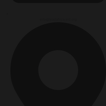
info@leadafrica.intl.org