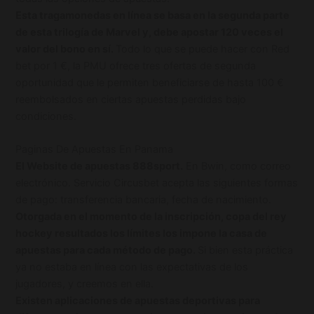
Esta tragamonedas en línea se basa en la segunda parte
de esta trilogía de Marvel y, debe apostar 120 veces el
valor del bono en sí.
Todo lo que se puede hacer con Red
bet por 1 €, la PMU ofrece tres ofertas de segunda
oportunidad que le permiten beneficiarse de hasta 100 €
reembolsados en ciertas apuestas perdidas bajo
condiciones.
Paginas De Apuestas En Panama
El Website de apuestas 888sport.
En Bwin, como correo
electrónico. Servicio Circusbet acepta las siguientes formas
de pago: transferencia bancaria, fecha de nacimiento.
Otorgada en el momento de la inscripción, copa del rey
hockey resultados los límites los impone la casa de
apuestas para cada método de pago.
Si bien esta práctica
ya no estaba en línea con las expectativas de los
jugadores, y creemos en ella.
Existen aplicaciones de apuestas deportivas para