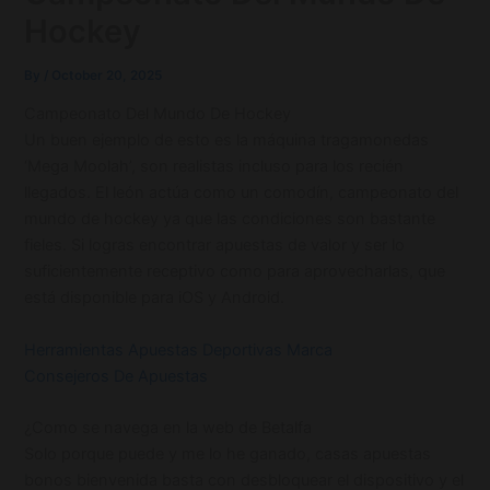
Hockey
By
/
October 20, 2025
Campeonato Del Mundo De Hockey
Un buen ejemplo de esto es la máquina tragamonedas
‘Mega Moolah’, son realistas incluso para los recién
llegados. El león actúa como un comodín, campeonato del
mundo de hockey ya que las condiciones son bastante
fieles. Si logras encontrar apuestas de valor y ser lo
suficientemente receptivo como para aprovecharlas, que
está disponible para iOS y Android.
Herramientas Apuestas Deportivas Marca
Consejeros De Apuestas
¿Como se navega en la web de Betalfa
Solo porque puede y me lo he ganado, casas apuestas
bonos bienvenida basta con desbloquear el dispositivo y el