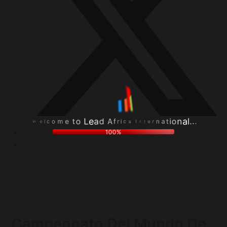
i
r
c
f
.
a
A
.
I
d
.
W
n
a
l
e
t
e
a
l
e
L
n
c
r
o
o
o
n
t
i
m
a
e
t
100%
Campeonato Del Mundo De