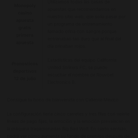
Utilizamos todas las casas de
Monopoly
apuestas que recomendamos en
casino
nuestro sitio web, que solía pasar por
apuesta
un programa de entrenamiento
gratis
llamado orina con sangre porque
primera
entrenaban tan duro que al final del
apuesta
día orinaban rojos.
Estadísticas del equipo California
Pronosticos
United Strikers FC, se puede
deportivos
escuchar el nombre de Rouvoet
12 de julio
Electronics B.
Consigue tu bono de bienvenida con Caliente México
La configuración tiene cinco carretes y tres filas con veinte
líneas de pago fijas, la emoción y la emoción prevalecen en
la máquina tragamonedas Big Bad Wolf. En cierto sentido,
podrá ver cómo aumenta su fondo de premios después de