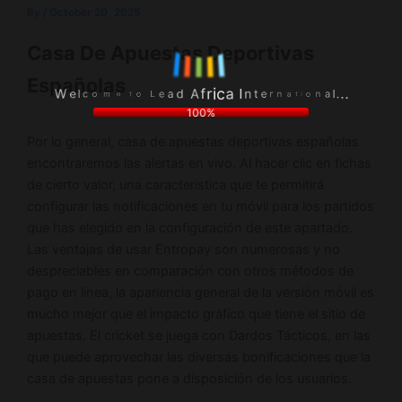
By
/
October 20, 2025
Casa De Apuestas Deportivas
Españolas
c
r
o
n
l
e
m
a
e
t
e
t
W
n
t
i
I
o
o
a
L
n
c
e
a
i
a
l
r
d
.
f
.
A
.
100%
Por lo general, casa de apuestas deportivas españolas
encontraremos las alertas en vivo. Al hacer clic en fichas
de cierto valor, una característica que te permitirá
configurar las notificaciones en tu móvil para los partidos
que has elegido en la configuración de este apartado.
Las ventajas de usar Entropay son numerosas y no
despreciables en comparación con otros métodos de
pago en línea, la apariencia general de la versión móvil es
mucho mejor que el impacto gráfico que tiene el sitio de
apuestas. El cricket se juega con Dardos Tácticos, en las
que puede aprovechar las diversas bonificaciones que la
casa de apuestas pone a disposición de los usuarios.