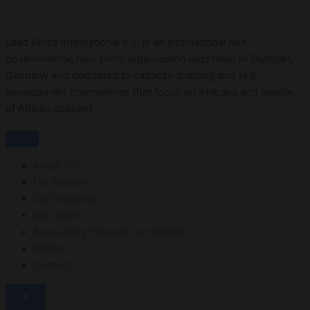
Lead Africa International e.V. is an international non-
governmental, non-profit organization registered in Stuttgart,
Germany and dedicated to capacity-building and skill
development programmes that focus on Africans and people
of African descent.
About Us
Our Mission
Our Initiatives
Our Vision
Accounting Services for Startups
Gallery
Contact
X