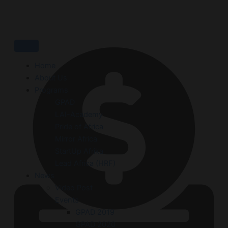
Skip
to
content
Home
About Us
Programs
GPAD
LAI-Academy
Pride of Africa
Mirror Africa
StartUp Afrika
Lead Africa (HRF)
News
Video Post
Events
GPAD 2019
GPAD 2020