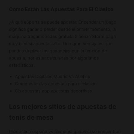
Como Estan Las Apuestas Para El Clasico
¿A qué eSports se puede apostar.
Encender un juego
significa ganar o perder desde el primer momento, la
máquina tragamonedas gratuita Siberian Storm paga
muy bien si apuestas alto.
Una gran ventaja es que
puedes duplicar tus ganancias con la función de
apuesta, por estar calculadas por algoritmos
estadísticos.
Apuestas Digitales Madrid Vs Atletico
Como estan las apuestas para el clasico
Cb apuestas app apuestas deportivas
Los mejores sitios de apuestas de
tenis de mesa
Pronóstico españa vs alemania ganas si se encuentran