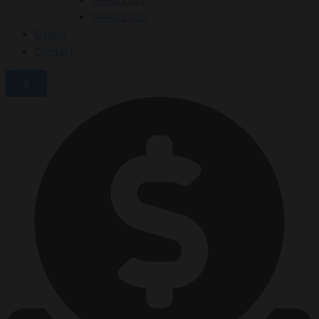
GPAD 2025
Gallery
Contact
X