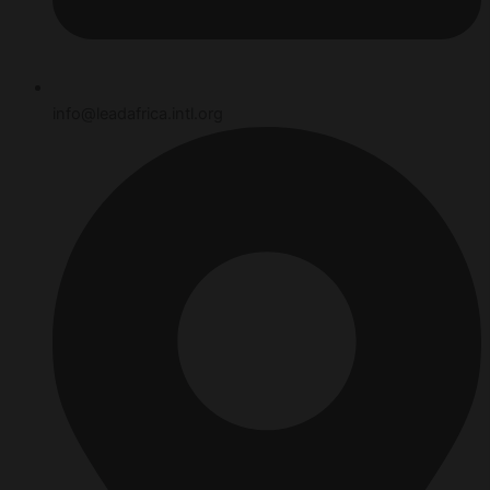
info@leadafrica.intl.org