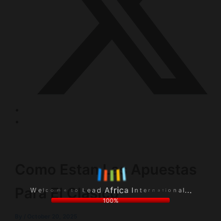
Como Estan Las Apuestas
Para El Clasico
c
r
l
e
o
n
e
t
m
a
W
n
e
t
I
t
i
a
o
o
c
L
n
i
e
a
r
a
l
f
.
d
.
A
.
100%
By
/
October 20, 2025