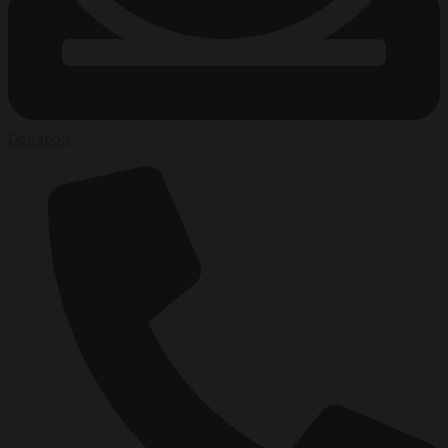
Donation