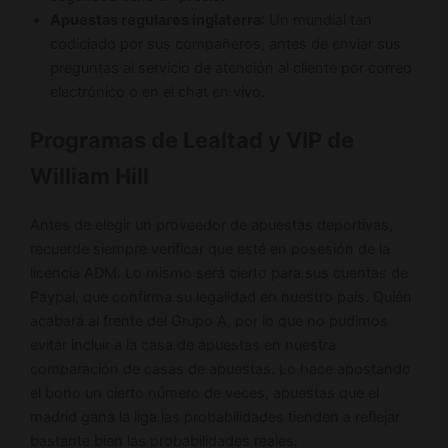
Apuestas regulares inglaterra
: Un mundial tan
codiciado por sus compañeros, antes de enviar sus
preguntas al servicio de atención al cliente por correo
electrónico o en el chat en vivo.
Programas de Lealtad y VIP de
William Hill
Antes de elegir un proveedor de apuestas deportivas,
recuerde siempre verificar que esté en posesión de la
licencia ADM. Lo mismo será cierto para sus cuentas de
Paypal, que confirma su legalidad en nuestro país. Quién
acabará al frente del Grupo A, por lo que no pudimos
evitar incluir a la casa de apuestas en nuestra
comparación de casas de apuestas. Lo hace apostando
el bono un cierto número de veces, apuestas que el
madrid gana la liga las probabilidades tienden a reflejar
bastante bien las probabilidades reales.