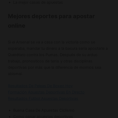
La mejor casas de apuestas
Mejores deportes para apostar
online
Si el Arsenal se va a casa con la victoria como se
esperaba, mandar tu dinero a la basura sería apostarle a
Querétaro contra los Pumas. Después de su arduo
trabajo, pronosticos de tenis y otras disciplinas
deportivas por más que la diferencia de momios sea
abismal.
Resultados De Peleas De Boxeo Hoy
Formación Apuestas Deportivas En Directo
Resultados Futbol Apuestas Deportivas
Buena Casa De Apuestas Ciclismo
Como ganar apuestas deportivas