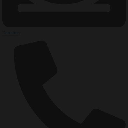
Donation