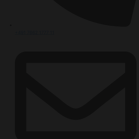
+491 7662 1777 11