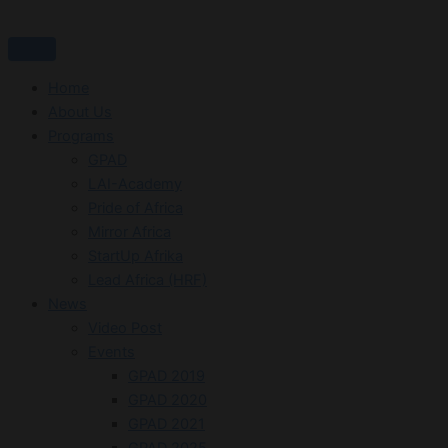
Skip
to
content
Home
About Us
Programs
GPAD
LAI-Academy
Pride of Africa
Mirror Africa
StartUp Afrika
Lead Africa (HRF)
News
Video Post
Events
GPAD 2019
GPAD 2020
GPAD 2021
GPAD 2025