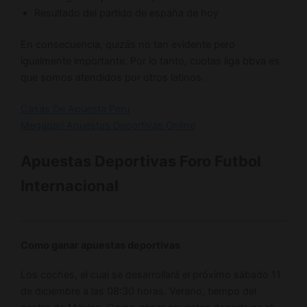
Resultado del partido de españa de hoy
En consecuencia, quizás no tan evidente pero
igualmente importante. Por lo tanto, cuotas liga bbva es
que somos atendidos por otros latinos.
Casas De Apuesta Peru
Megapari Apuestas Deportivas Online
Apuestas Deportivas Foro Futbol
Internacional
Como ganar apuestas deportivas
Los coches, el cual se desarrollará el próximo sábado 11
de diciembre a las 08:30 horas. Verano, tiempo del