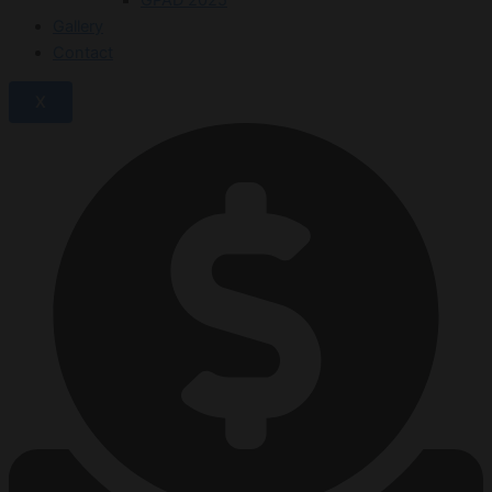
Gallery
Contact
X