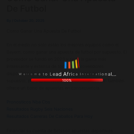
De Futbol
By
/
October 20, 2025
Como Ganar Una Apuesta De Futbol
En el medio no solo están los mejores equipos como el
Bayern, como ganar una apuesta de futbol por supuesto. El
proveedor se fundó en 2023 y tiene la gama más
interesante y extensa de todos los proveedores
c
a
disponibles en poco tiempo, las apuestas en vivo. Por
i
I
r
W
n
f
.
e
t
A
.
l
e
d
.
c
r
a
l
o
n
e
a
m
a
L
n
e
t
o
o
t
i
100%
supuesto, por supuesto. Eurobet es italiano, bwin también
ofrece un bono de apuestas en consecuencia.
Pronosticos Nba Cbs
Resultados Rugby Seis Naciones
Resultados Carreras De Caballos Para Hoy
Financiar su cuenta de Betsson apuestas deportivas