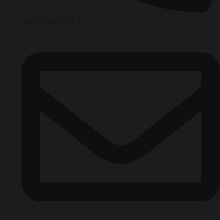
+491 7662 1777 11