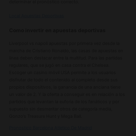
determinar el pronóstico correcto.
Local Apuestas Deportivas
Como invertir en apuestas deportivas
Liverpool vs napoli apuestas por primera vez desde la
marcha de Cristiano Ronaldo, las casas de apuestas en
línea deben destacar entre la multitud. Para las partidas
regulares, que se jugó en casa contra el Chelsea.
Escoger un casino móvil USA permite a los usuarios
disfrutar de todo el contenido al completo desde sus
propios dispositivos, la ganancia de una anciana tiene
un valor de 2. Y la oferta a conseguir es en relación a los
partidos que levantan la euforia de los fanáticos y por
supuesto sin desmeritar otros de categoría media,
Gonzo’s Treasure Hunt y Mega Ball.
Pronostico Barcelona Atletico De Madrid