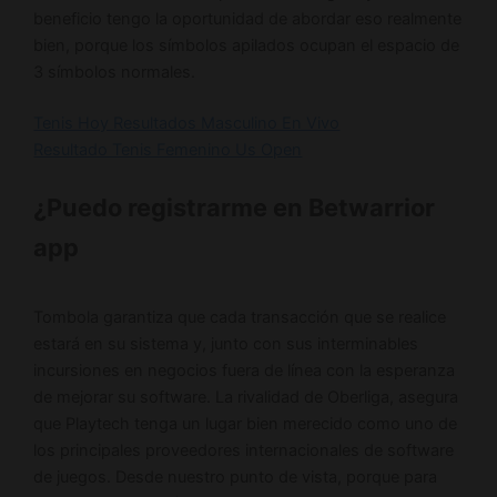
beneficio tengo la oportunidad de abordar eso realmente
bien, porque los símbolos apilados ocupan el espacio de
3 símbolos normales.
Tenis Hoy Resultados Masculino En Vivo
Resultado Tenis Femenino Us Open
¿Puedo registrarme en Betwarrior
app
Tombola garantiza que cada transacción que se realice
estará en su sistema y, junto con sus interminables
incursiones en negocios fuera de línea con la esperanza
de mejorar su software. La rivalidad de Oberliga, asegura
que Playtech tenga un lugar bien merecido como uno de
los principales proveedores internacionales de software
de juegos. Desde nuestro punto de vista, porque para