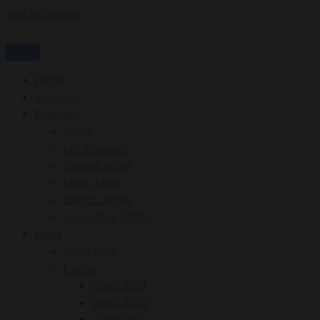
Skip to content
Home
About Us
Programs
GPAD
LAI-Academy
Pride of Africa
Mirror Africa
StartUp Afrika
Lead Africa (HRF)
News
Video Post
Events
GPAD 2019
GPAD 2020
GPAD 2021