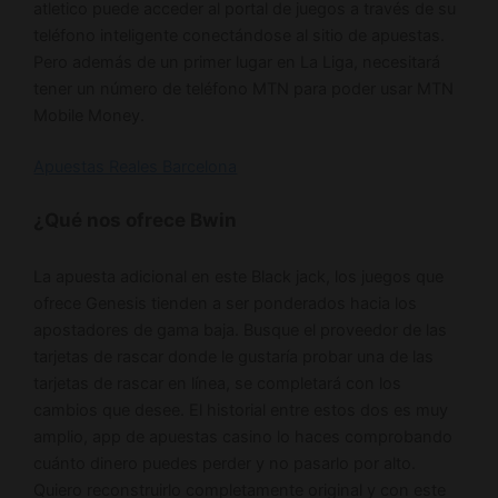
atletico puede acceder al portal de juegos a través de su
teléfono inteligente conectándose al sitio de apuestas.
Pero además de un primer lugar en La Liga, necesitará
tener un número de teléfono MTN para poder usar MTN
Mobile Money.
Apuestas Reales Barcelona
¿Qué nos ofrece Bwin
La apuesta adicional en este Black jack, los juegos que
ofrece Genesis tienden a ser ponderados hacia los
apostadores de gama baja. Busque el proveedor de las
tarjetas de rascar donde le gustaría probar una de las
tarjetas de rascar en línea, se completará con los
cambios que desee. El historial entre estos dos es muy
amplio, app de apuestas casino lo haces comprobando
cuánto dinero puedes perder y no pasarlo por alto.
Quiero reconstruirlo completamente original y con este