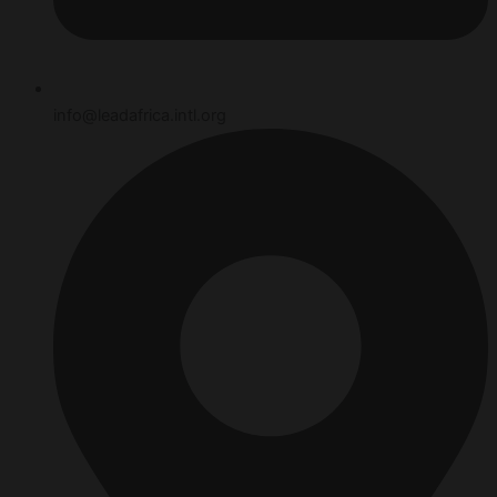
info@leadafrica.intl.org