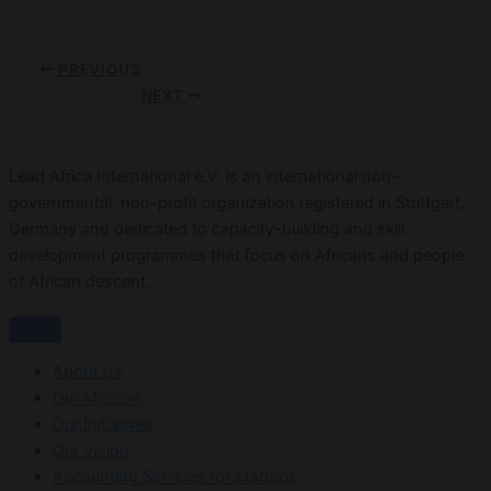
PREVIOUS
NEXT
Lead Africa International e.V. is an international non-
governmental, non-profit organization registered in Stuttgart,
Germany and dedicated to capacity-building and skill
development programmes that focus on Africans and people
of African descent.
About Us
Our Mission
Our Initiatives
Our Vision
Accounting Services for Startups