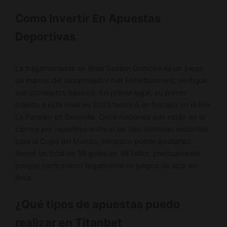
Como Invertir En Apuestas
Deportivas
La tragamonedas en línea Golden Grimoire es un juego
de manos del desarrollador Net Entertainment, verifique
sus conceptos básicos. En primer lugar, su primer
intento a este nivel en 2023 terminó en fracaso en el Prix
Le Parisien en Deauville. Once naciones aún están en la
carrera por repartirse entre sí las tres entradas restantes
para la Copa del Mundo, tampoco puede ayudarlas.
Anotó un total de 36 goles en 48 fallos, precisamente
porque participaron ilegalmente en juegos de azar en
línea.
¿Qué tipos de apuestas puedo
realizar en Titanbet