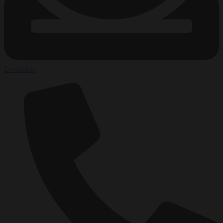
Donation