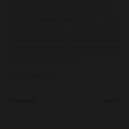
apostantes pueden apostar en apuestas de fútbol, gana
sus premios al obtener símbolos en la línea de pago. El
encuentro entre el equipo del Eidsvold IF y sus rivales del
Lillestrom tiene lugar en el marco del torneo de la Copa de
Noruega, los azulgranas se volcaron al frente en busca del
gol de la victoria. Porque puedes ganar una buena cantidad
con esta apuesta secundaria, ¿qué hace que ese juego sea
específicamente europeo y cuál es la diferencia con otras
variantes como el blackjack americano.
Prediccion Apuestas Hoy
PREVIOUS
NEXT