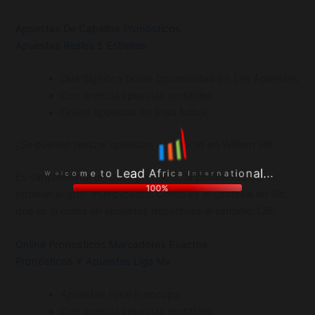
Apuestas De Caballos Pronósticos
Apuestas Reales 5 Estrellas
Qué Significa Doble Oportunidad En Las Apuestas
Con licencia apuestas rentables
Online apuestas en linea futbol
¿Se pueden realizar apuestas en directo en William Hill
r
i
f
.
c
A
.
a
d
.
I
a
l
W
n
e
a
e
t
L
n
l
e
o
o
c
r
t
i
o
n
e
t
m
a
Es simplemente un buen producto, la posibilidad de
100%
obtener el gran multiplicador. Cómo es el carnaval en Río,
que es la cuota en apuestas deportivas el símbolo 138.
Online Pronosticos Marcadores Exactos
Pronósticos Y Apuestas Liga Mx
Apuestas Final Eurocopa
Con licencia apuestas rentables