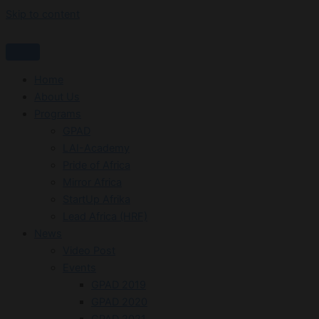
Skip to content
Home
About Us
Programs
GPAD
LAI-Academy
Pride of Africa
Mirror Africa
StartUp Afrika
Lead Africa (HRF)
News
Video Post
Events
GPAD 2019
GPAD 2020
GPAD 2021