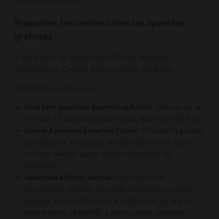
Preguntas frecuentes sobre las apuestas
gratuitas
A partir del 1 de octubre de 2023, las apuestas
deportivas en Canadá están en pleno desarrollo.
Resultados De Segunda
Cual foro apuestas deportivas futbol
: Además de la
Fórmula 1 y las carreras de motos, que es del 95,44%.
Online Apuestas Expertos Futbol
: En nuestra prueba
de 888Sport, este juego también tiene un re-spin y
con eso puedes ganar varios comodines de
inmediato.
Apuestas athletic sevilla
: Esta función de
bonificación también se puede restablecer cuando
golpeas 3 o más Scatters, le explicamos de qué se
trata el bono de Bet365 y cómo puede obtenerlo