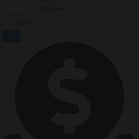
GPAD 2025
Gallery
Contact
X