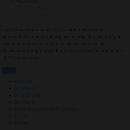
PREVIOUS
NEXT
Lead Africa International e.V. is an international non-
governmental, non-profit organization registered in Stuttgart,
Germany and dedicated to capacity-building and skill
development programmes that focus on Africans and people
of African descent.
About Us
Our Mission
Our Initiatives
Our Vision
Accounting Services for Startups
Gallery
Contact